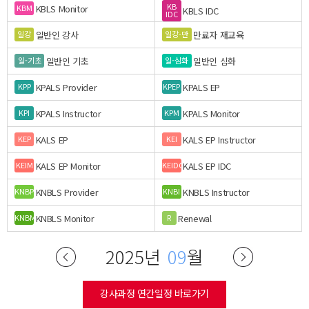
KB
KBLS Monitor
KBM
KBLS IDC
IDC
일반인 강사
만료자 재교육
일강
일강-만
일반인 기초
일반인 심화
일-기초
일-심화
KPALS Provider
KPALS EP
KPP
KPEP
KPALS Instructor
KPALS Monitor
KPI
KPM
KALS EP
KALS EP Instructor
KEP
KEI
KALS EP Monitor
KALS EP IDC
KEIM
KEIDC
KNBLS Provider
KNBLS Instructor
KNBP
KNBI
KNBLS Monitor
Renewal
KNBM
R
2025년
09
월
강사과정 연간일정 바로가기