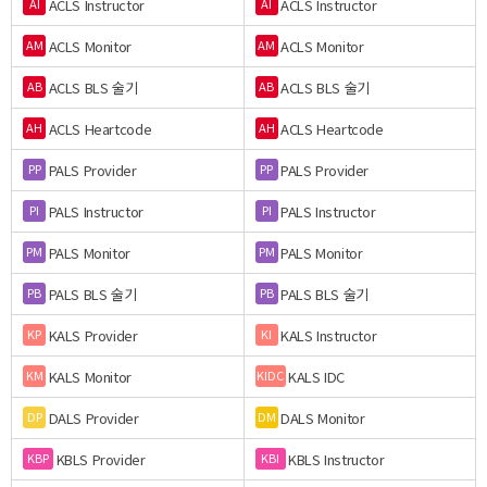
ACLS Instructor
ACLS Instructor
AI
AI
ACLS Monitor
ACLS Monitor
AM
AM
ACLS BLS 술기
ACLS BLS 술기
AB
AB
ACLS Heartcode
ACLS Heartcode
AH
AH
PALS Provider
PALS Provider
PP
PP
PALS Instructor
PALS Instructor
PI
PI
PALS Monitor
PALS Monitor
PM
PM
PALS BLS 술기
PALS BLS 술기
PB
PB
KALS Provider
KALS Instructor
KP
KI
KALS Monitor
KALS IDC
KM
KIDC
DALS Provider
DALS Monitor
DP
DM
KBLS Provider
KBLS Instructor
KBP
KBI