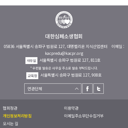
대한심폐소생협회
05836 서울특별시 송파구 법원로 127, 대명벨리온 지식산업센터
이메일 :
kacpredu@kacpr.org
서울특별시 송파구 법원로 127, 811호
사무실
* 우편물 발송은 사무실 주소로 발송 부탁드립니다.
서울특별시 송파구 법원로 127, 908호
교육장
협회정관
이용약관
개인정보처리방침
이메일주소무단수집거부
오시는 길