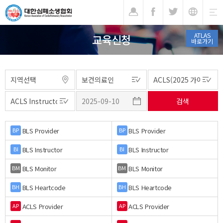
기
ATLAS
교육신청
바로가기
BLS Provider
BLS Provider
BP
BP
BLS Instructor
BLS Instructor
BI
BI
BLS Monitor
BLS Monitor
BM
BM
BLS Heartcode
BLS Heartcode
BH
BH
ACLS Provider
ACLS Provider
AP
AP