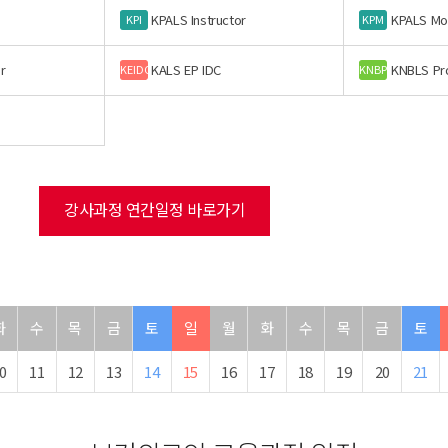
KPALS Instructor
KPALS Mo
KPI
KPM
r
KALS EP IDC
KNBLS Pr
KEIDC
KNBP
강사과정 연간일정 바로가기
화
수
목
금
토
일
월
화
수
목
금
토
0
11
12
13
14
15
16
17
18
19
20
21