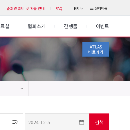
KR
전체메뉴
준회원 회비 및 환불 안내
FAQ
자료실
협회소개
간행물
이벤트
ATLAS
바로가기