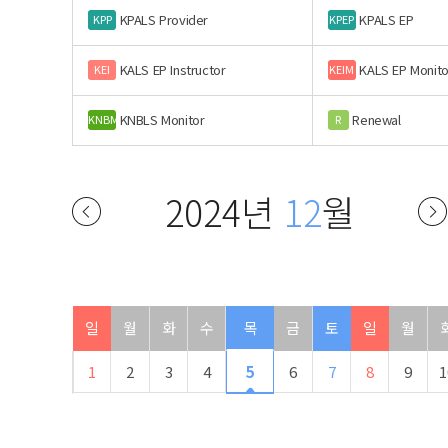
KPALS Provider
KPALS EP
KPP
KPEP
KALS EP Instructor
KALS EP Monito
KEI
KEIM
KNBLS Monitor
Renewal
KNBM
R
2024년
12
월
일
월
화
수
목
금
토
일
월
1
2
3
4
5
6
7
8
9
1