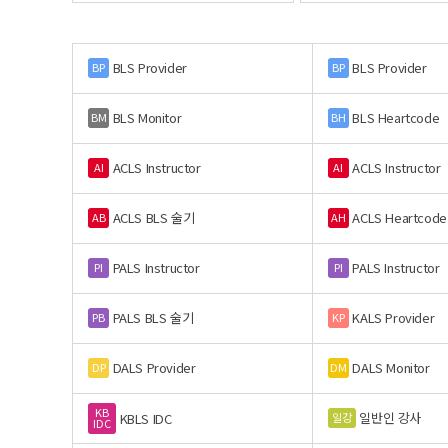
BLS Provider
BLS Provider
BP
BP
BLS Monitor
BLS Heartcode
BM
BH
ACLS Instructor
ACLS Instructor
AI
AI
ACLS BLS 술기
ACLS Heartcode
AB
AH
PALS Instructor
PALS Instructor
PI
PI
PALS BLS 술기
KALS Provider
PB
KP
DALS Provider
DALS Monitor
DP
DM
KB
일반인 강사
일강
KBLS IDC
IDC