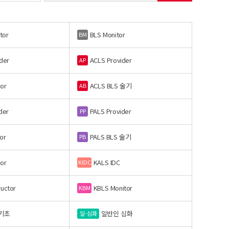
tor
BLS Monitor
BM
der
ACLS Provider
AP
or
ACLS BLS 술기
AB
der
PALS Provider
PP
or
PALS BLS 술기
PB
or
KALS IDC
KIDC
ructor
KBLS Monitor
KBM
기초
일반인 심화
일-심화