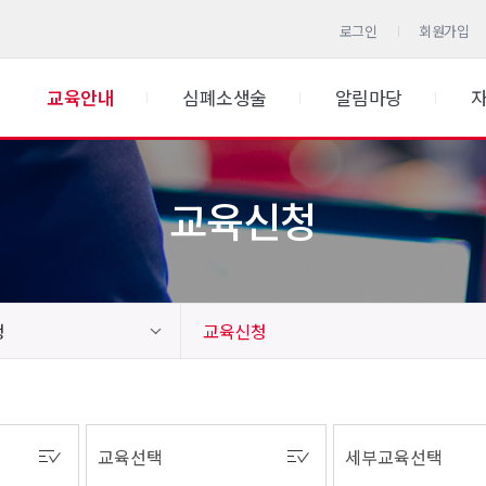
로그인
회원가입
교육안내
심폐소생술
알림마당
교육신청
청
교육신청