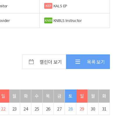
nitor
KALS EP
KEP
ovider
KNBLS Instructor
KNBI
캘린더 보기
목록 보기
일
월
화
수
목
금
토
일
월
화
22
23
24
25
26
27
28
29
30
31