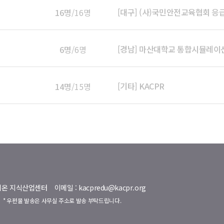
[대구] (사)국민안전교육협회 
16명
/16명
[경남] 마산대학교 통합시뮬레이
6명
/6명
[기타] KACPR
14명
/15명
명벨리온 지식산업센터
이메일 : kacpredu@kacpr.org
호
* 우편물 발송은 사무실 주소로 발송 부탁드립니다.