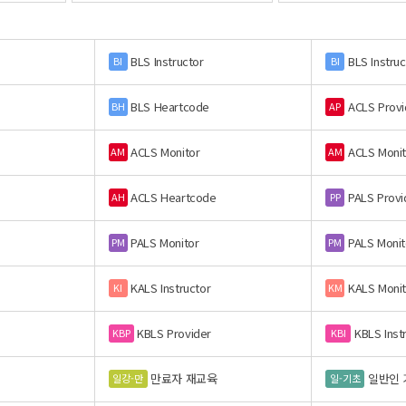
BLS Instructor
BLS Instruc
BI
BI
BLS Heartcode
ACLS Provi
BH
AP
ACLS Monitor
ACLS Monit
AM
AM
ACLS Heartcode
PALS Provi
AH
PP
PALS Monitor
PALS Monit
PM
PM
KALS Instructor
KALS Monit
KI
KM
KBLS Provider
KBLS Inst
KBP
KBI
만료자 재교육
일반인 
일강-만
일-기초