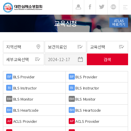
기
ATLAS
교육신청
바로가기
BLS Provider
BLS Provider
BP
BP
BLS Instructor
BLS Instructor
BI
BI
BLS Monitor
BLS Monitor
BM
BM
BLS Heartcode
BLS Heartcode
BH
BH
ACLS Provider
ACLS Provider
AP
AP