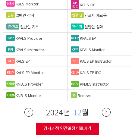
KB
KBLS Monitor
KBM
KBLS IDC
IDC
일반인 강사
만료자 재교육
일강
일강-만
일반인 기초
일반인 심화
일-기초
일-심화
KPALS Provider
KPALS EP
KPP
KPEP
KPALS Instructor
KPALS Monitor
KPI
KPM
KALS EP
KALS EP Instructor
KEP
KEI
KALS EP Monitor
KALS EP IDC
KEIM
KEIDC
KNBLS Provider
KNBLS Instructor
KNBP
KNBI
KNBLS Monitor
Renewal
KNBM
R
2024년
12
월
강사과정 연간일정 바로가기