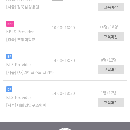
[서울] 강북삼성병원
교육마감
KBP
18명
/18명
10:00~16:00
KBLS Provider
교육마감
[경북] 포항대학교
BP
0명
/12명
14:00~18:30
BLS Provider
교육마감
[서울] (사)라이프가드 코리아
BP
1명
/12명
14:00~18:30
BLS Provider
교육마감
[서울] 대한인명구조협회