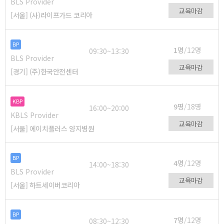
BLS Provider
교육마감
[서울] (사)라이프가드 코리아
BP
1명
/12명
09:30~13:30
BLS Provider
교육마감
[경기] (주)한국안전센터
KBP
9명
/18명
16:00~20:00
KBLS Provider
교육마감
[서울] 에이치플러스 양지병원
BP
4명
/12명
14:00~18:30
BLS Provider
교육마감
[서울] 하트세이버코리아
BP
7명
/12명
08:30~12:30