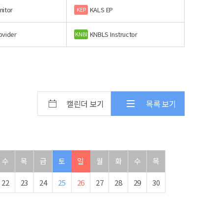
nitor
KALS EP
KEP
ovider
KNBLS Instructor
KNBI
캘린더 보기
목록 보기
수
목
금
토
일
월
화
수
목
22
23
24
25
26
27
28
29
30