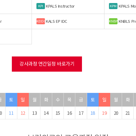
KPALS Instructor
KPALS Mo
KPI
KPM
r
KALS EP IDC
KNBLS Pr
KEIDC
KNBP
강사과정 연간일정 바로가기
금
토
일
월
화
수
목
금
토
일
월
화
0
11
12
13
14
15
16
17
18
19
20
21