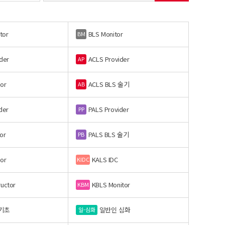
tor
BLS Monitor
BM
der
ACLS Provider
AP
or
ACLS BLS 술기
AB
der
PALS Provider
PP
or
PALS BLS 술기
PB
or
KALS IDC
KIDC
ructor
KBLS Monitor
KBM
기초
일반인 심화
일-심화