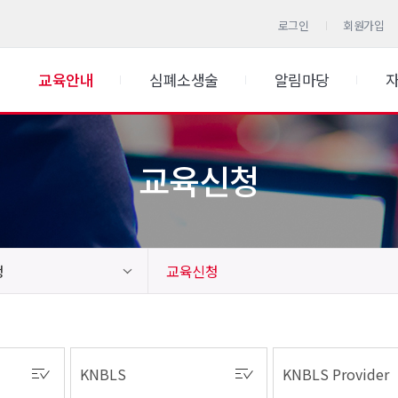
로그인
회원가입
교육안내
심폐소생술
알림마당
교육신청
청
교육신청