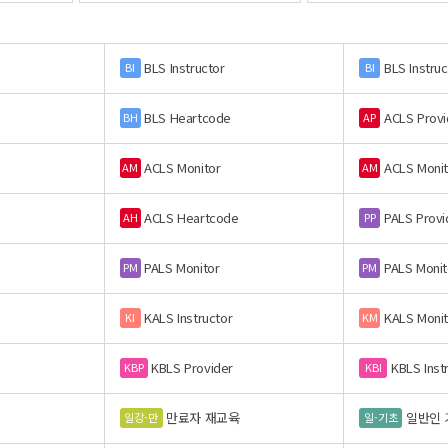
BLS Instructor
BLS Instruc
BI
BI
BLS Heartcode
ACLS Provi
BH
AP
ACLS Monitor
ACLS Monit
AM
AM
ACLS Heartcode
PALS Provi
AH
PP
PALS Monitor
PALS Monit
PM
PM
KALS Instructor
KALS Monit
KI
KM
KBLS Provider
KBLS Inst
KBP
KBI
만료자 재교육
일반인 
일강-만
일-기초