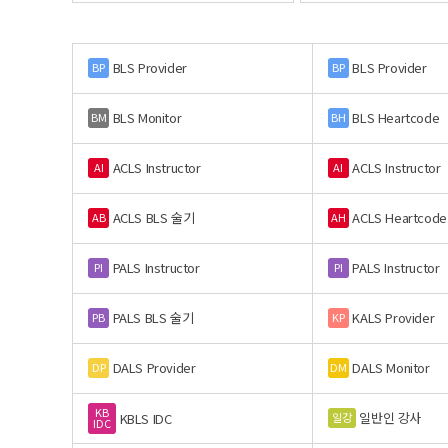
BLS Provider
BLS Provider
BP
BP
BLS Monitor
BLS Heartcode
BM
BH
ACLS Instructor
ACLS Instructor
AI
AI
ACLS BLS 술기
ACLS Heartcode
AB
AH
PALS Instructor
PALS Instructor
PI
PI
PALS BLS 술기
KALS Provider
PB
KP
DALS Provider
DALS Monitor
DP
DM
KB
일반인 강사
일강
KBLS IDC
IDC