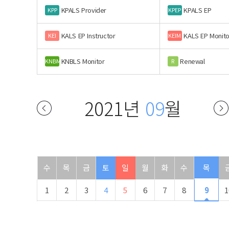
KPALS Provider
KPALS EP
KPP
KPEP
KALS EP Instructor
KALS EP Monito
KEI
KEIM
KNBLS Monitor
Renewal
KNBM
R
2021년
09
월
수
목
금
토
일
월
화
수
목
1
2
3
4
5
6
7
8
9
1