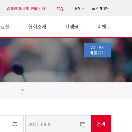
KR
전체메뉴
준회원 회비 및 환불 안내
FAQ
자료실
협회소개
간행물
이벤트
ATLAS
바로가기