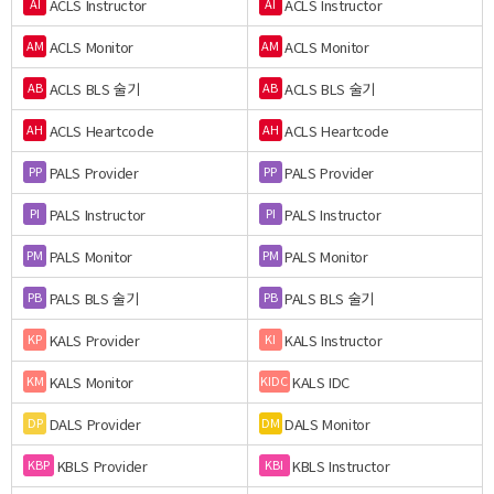
ACLS Instructor
ACLS Instructor
AI
AI
ACLS Monitor
ACLS Monitor
AM
AM
ACLS BLS 술기
ACLS BLS 술기
AB
AB
ACLS Heartcode
ACLS Heartcode
AH
AH
PALS Provider
PALS Provider
PP
PP
PALS Instructor
PALS Instructor
PI
PI
PALS Monitor
PALS Monitor
PM
PM
PALS BLS 술기
PALS BLS 술기
PB
PB
KALS Provider
KALS Instructor
KP
KI
KALS Monitor
KALS IDC
KM
KIDC
DALS Provider
DALS Monitor
DP
DM
KBLS Provider
KBLS Instructor
KBP
KBI