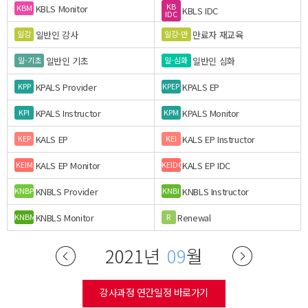
KB
KBLS Monitor
KBM
KBLS IDC
IDC
일반인 강사
만료자 재교육
일강
일강-만
일반인 기초
일반인 심화
일-기초
일-심화
KPALS Provider
KPALS EP
KPP
KPEP
KPALS Instructor
KPALS Monitor
KPI
KPM
KALS EP
KALS EP Instructor
KEP
KEI
KALS EP Monitor
KALS EP IDC
KEIM
KEIDC
KNBLS Provider
KNBLS Instructor
KNBP
KNBI
KNBLS Monitor
Renewal
KNBM
R
2021년
09
월
강사과정 연간일정 바로가기