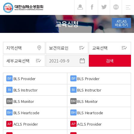
기
ATLAS
교육신청
바로가기
BLS Provider
BLS Provider
BP
BP
BLS Instructor
BLS Instructor
BI
BI
BLS Monitor
BLS Monitor
BM
BM
BLS Heartcode
BLS Heartcode
BH
BH
ACLS Provider
ACLS Provider
AP
AP