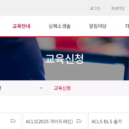
로그인
회원가입
교육안내
심폐소생술
알림마당
교육신청
청
교육신청