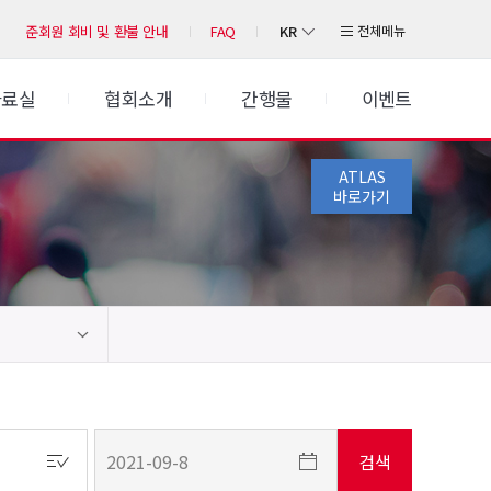
KR
전체메뉴
준회원 회비 및 환불 안내
FAQ
자료실
협회소개
간행물
이벤트
ATLAS
바로가기