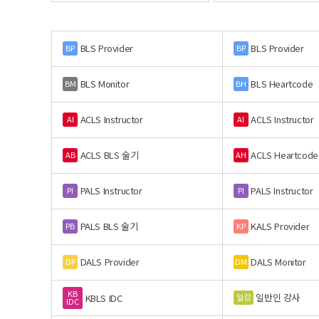
BLS Provider
BLS Provider
BP
BP
BLS Monitor
BLS Heartcode
BM
BH
ACLS Instructor
ACLS Instructor
AI
AI
ACLS BLS 술기
ACLS Heartcode
AB
AH
PALS Instructor
PALS Instructor
PI
PI
PALS BLS 술기
KALS Provider
PB
KP
DALS Provider
DALS Monitor
DP
DM
KB
일반인 강사
일강
KBLS IDC
IDC