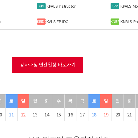
KPALS Instructor
KPALS Mo
KPI
KPM
r
KALS EP IDC
KNBLS Pr
KEIDC
KNBP
강사과정 연간일정 바로가기
금
토
일
월
화
수
목
금
토
일
월
화
0
11
12
13
14
15
16
17
18
19
20
21