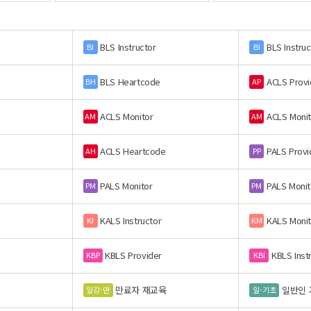
BLS Instructor
BLS Instruc
BI
BI
BLS Heartcode
ACLS Provi
BH
AP
ACLS Monitor
ACLS Monit
AM
AM
ACLS Heartcode
PALS Provi
AH
PP
PALS Monitor
PALS Monit
PM
PM
KALS Instructor
KALS Monit
KI
KM
KBLS Provider
KBLS Inst
KBP
KBI
만료자 재교육
일반인 
일강-만
일-기초