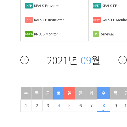
KPALS Provider
KPALS EP
KPP
KPEP
KALS EP Instructor
KALS EP Monito
KEI
KEIM
KNBLS Monitor
Renewal
KNBM
R
2021년
09
월
수
목
금
토
일
월
화
수
목
1
2
3
4
5
6
7
8
9
1