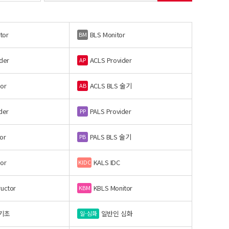
tor
BLS Monitor
BM
der
ACLS Provider
AP
or
ACLS BLS 술기
AB
der
PALS Provider
PP
or
PALS BLS 술기
PB
or
KALS IDC
KIDC
ructor
KBLS Monitor
KBM
기초
일반인 심화
일-심화