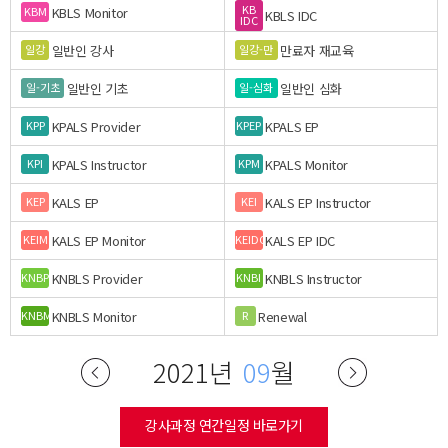
KB
KBLS Monitor
KBM
KBLS IDC
IDC
일반인 강사
만료자 재교육
일강
일강-만
일반인 기초
일반인 심화
일-기초
일-심화
KPALS Provider
KPALS EP
KPP
KPEP
KPALS Instructor
KPALS Monitor
KPI
KPM
KALS EP
KALS EP Instructor
KEP
KEI
KALS EP Monitor
KALS EP IDC
KEIM
KEIDC
KNBLS Provider
KNBLS Instructor
KNBP
KNBI
KNBLS Monitor
Renewal
KNBM
R
2021년
09
월
강사과정 연간일정 바로가기