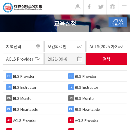
기
ATLAS
교육신청
바로가기
BLS Provider
BLS Provider
BP
BP
BLS Instructor
BLS Instructor
BI
BI
BLS Monitor
BLS Monitor
BM
BM
BLS Heartcode
BLS Heartcode
BH
BH
ACLS Provider
ACLS Provider
AP
AP