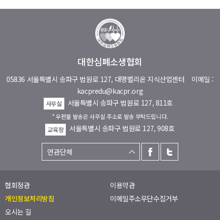
대한심폐소생협회
05836 서울특별시 송파구 법원로 127, 대명벨리온 지식산업센터
이메일 :
kacpredu@kacpr.org
서울특별시 송파구 법원로 127, 811호
사무실
* 우편물 발송은 사무실 주소로 발송 부탁드립니다.
서울특별시 송파구 법원로 127, 908호
교육장
협회정관
이용약관
개인정보처리방침
이메일주소무단수집거부
오시는 길