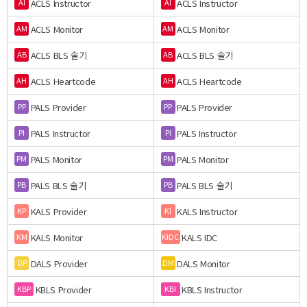
ACLS Instructor
ACLS Instructor
AI
AI
ACLS Monitor
ACLS Monitor
AM
AM
ACLS BLS 술기
ACLS BLS 술기
AB
AB
ACLS Heartcode
ACLS Heartcode
AH
AH
PALS Provider
PALS Provider
PP
PP
PALS Instructor
PALS Instructor
PI
PI
PALS Monitor
PALS Monitor
PM
PM
PALS BLS 술기
PALS BLS 술기
PB
PB
KALS Provider
KALS Instructor
KP
KI
KALS Monitor
KALS IDC
KM
KIDC
DALS Provider
DALS Monitor
DP
DM
KBLS Provider
KBLS Instructor
KBP
KBI