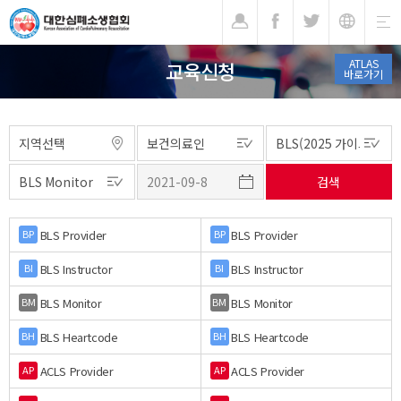
기
ATLAS
교육신청
바로가기
BLS Provider
BLS Provider
BP
BP
BLS Instructor
BLS Instructor
BI
BI
BLS Monitor
BLS Monitor
BM
BM
BLS Heartcode
BLS Heartcode
BH
BH
ACLS Provider
ACLS Provider
AP
AP