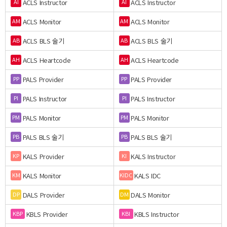
ACLS Instructor
ACLS Instructor
AI
AI
ACLS Monitor
ACLS Monitor
AM
AM
ACLS BLS 술기
ACLS BLS 술기
AB
AB
ACLS Heartcode
ACLS Heartcode
AH
AH
PALS Provider
PALS Provider
PP
PP
PALS Instructor
PALS Instructor
PI
PI
PALS Monitor
PALS Monitor
PM
PM
PALS BLS 술기
PALS BLS 술기
PB
PB
KALS Provider
KALS Instructor
KP
KI
KALS Monitor
KALS IDC
KM
KIDC
DALS Provider
DALS Monitor
DP
DM
KBLS Provider
KBLS Instructor
KBP
KBI