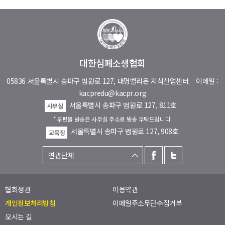
대한심폐소생협회
05836 서울특별시 송파구 법원로 127, 대명벨리온 지식산업센터
이메일 :
kacpredu@kacpr.org
서울특별시 송파구 법원로 127, 811호
사무실
* 우편물 발송은 사무실 주소로 발송 부탁드립니다.
서울특별시 송파구 법원로 127, 908호
교육장
협회정관
이용약관
개인정보처리방침
이메일주소무단수집거부
오시는 길