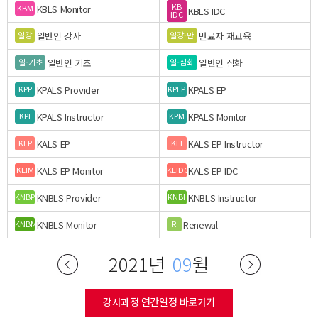
KB
KBLS Monitor
KBM
KBLS IDC
IDC
일반인 강사
만료자 재교육
일강
일강-만
일반인 기초
일반인 심화
일-기초
일-심화
KPALS Provider
KPALS EP
KPP
KPEP
KPALS Instructor
KPALS Monitor
KPI
KPM
KALS EP
KALS EP Instructor
KEP
KEI
KALS EP Monitor
KALS EP IDC
KEIM
KEIDC
KNBLS Provider
KNBLS Instructor
KNBP
KNBI
KNBLS Monitor
Renewal
KNBM
R
2021년
09
월
강사과정 연간일정 바로가기