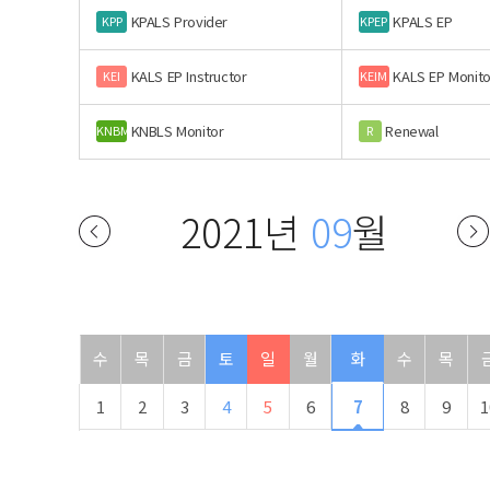
KPALS Provider
KPALS EP
KPP
KPEP
KALS EP Instructor
KALS EP Monito
KEI
KEIM
KNBLS Monitor
Renewal
KNBM
R
2021년
09
월
수
목
금
토
일
월
화
수
목
1
2
3
4
5
6
7
8
9
1