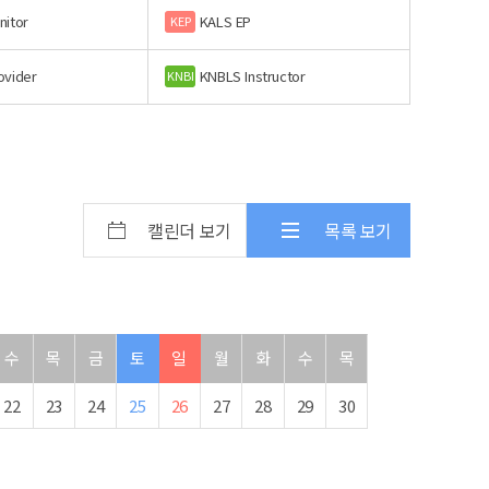
nitor
KALS EP
KEP
ovider
KNBLS Instructor
KNBI
캘린더 보기
목록 보기
수
목
금
토
일
월
화
수
목
22
23
24
25
26
27
28
29
30