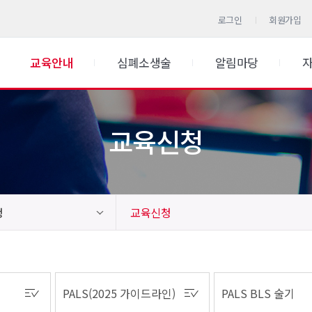
로그인
회원가입
교육안내
심폐소생술
알림마당
교육신청
청
교육신청