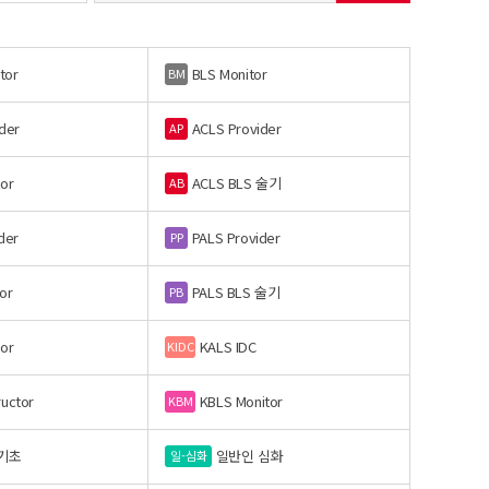
tor
BLS Monitor
BM
der
ACLS Provider
AP
or
ACLS BLS 술기
AB
der
PALS Provider
PP
or
PALS BLS 술기
PB
or
KALS IDC
KIDC
ructor
KBLS Monitor
KBM
기초
일반인 심화
일-심화