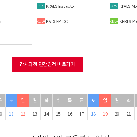
KPALS Instructor
KPALS Mo
KPI
KPM
r
KALS EP IDC
KNBLS Pr
KEIDC
KNBP
강사과정 연간일정 바로가기
금
토
일
월
화
수
목
금
토
일
월
화
0
11
12
13
14
15
16
17
18
19
20
21