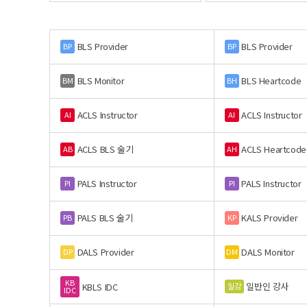
BLS Provider
BLS Provider
BP
BP
BLS Monitor
BLS Heartcode
BM
BH
ACLS Instructor
ACLS Instructor
AI
AI
ACLS BLS 술기
ACLS Heartcode
AB
AH
PALS Instructor
PALS Instructor
PI
PI
PALS BLS 술기
KALS Provider
PB
KP
DALS Provider
DALS Monitor
DP
DM
KB
일반인 강사
일강
KBLS IDC
IDC