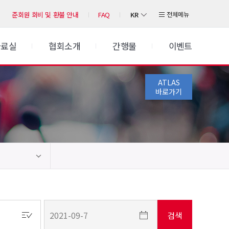
KR
전체메뉴
준회원 회비 및 환불 안내
FAQ
자료실
협회소개
간행물
이벤트
ATLAS
바로가기