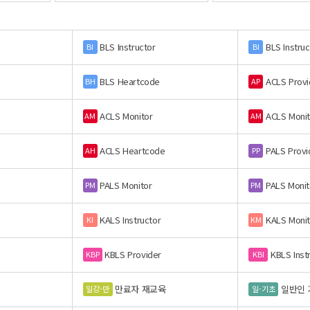
BLS Instructor
BLS Instruc
BI
BI
BLS Heartcode
ACLS Provi
BH
AP
ACLS Monitor
ACLS Monit
AM
AM
ACLS Heartcode
PALS Provi
AH
PP
PALS Monitor
PALS Monit
PM
PM
KALS Instructor
KALS Monit
KI
KM
KBLS Provider
KBLS Inst
KBP
KBI
만료자 재교육
일반인 
일강-만
일-기초