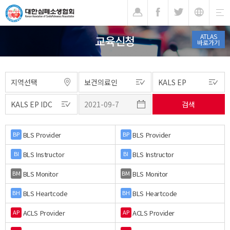
기
ATLAS
교육신청
바로가기
BLS Provider
BLS Provider
BP
BP
BLS Instructor
BLS Instructor
BI
BI
BLS Monitor
BLS Monitor
BM
BM
BLS Heartcode
BLS Heartcode
BH
BH
ACLS Provider
ACLS Provider
AP
AP