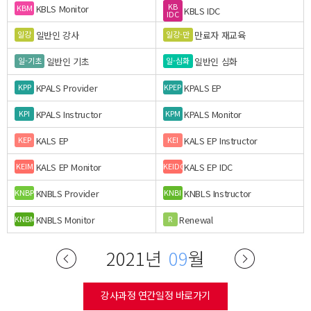
KB
KBLS Monitor
KBM
KBLS IDC
IDC
일반인 강사
만료자 재교육
일강
일강-만
일반인 기초
일반인 심화
일-기초
일-심화
KPALS Provider
KPALS EP
KPP
KPEP
KPALS Instructor
KPALS Monitor
KPI
KPM
KALS EP
KALS EP Instructor
KEP
KEI
KALS EP Monitor
KALS EP IDC
KEIM
KEIDC
KNBLS Provider
KNBLS Instructor
KNBP
KNBI
KNBLS Monitor
Renewal
KNBM
R
2021년
09
월
강사과정 연간일정 바로가기