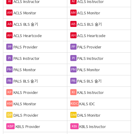
ACLS Instructor
ACLS Instructor
AI
AI
ACLS Monitor
ACLS Monitor
AM
AM
ACLS BLS 술기
ACLS BLS 술기
AB
AB
ACLS Heartcode
ACLS Heartcode
AH
AH
PALS Provider
PALS Provider
PP
PP
PALS Instructor
PALS Instructor
PI
PI
PALS Monitor
PALS Monitor
PM
PM
PALS BLS 술기
PALS BLS 술기
PB
PB
KALS Provider
KALS Instructor
KP
KI
KALS Monitor
KALS IDC
KM
KIDC
DALS Provider
DALS Monitor
DP
DM
KBLS Provider
KBLS Instructor
KBP
KBI