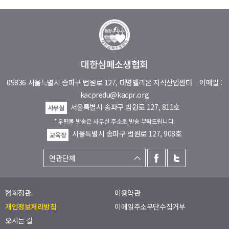
대한심폐소생협회
05836 서울특별시 송파구 법원로 127, 대명벨리온 지식산업센터
이메일 :
kacpredu@kacpr.org
서울특별시 송파구 법원로 127, 811호
사무실
* 우편물 발송은 사무실 주소로 발송 부탁드립니다.
서울특별시 송파구 법원로 127, 908호
교육장
협회정관
이용약관
개인정보처리방침
이메일주소무단수집거부
오시는 길