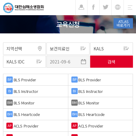
기
ATLAS
교육신청
바로가기
BLS Provider
BLS Provider
BP
BP
BLS Instructor
BLS Instructor
BI
BI
BLS Monitor
BLS Monitor
BM
BM
BLS Heartcode
BLS Heartcode
BH
BH
ACLS Provider
ACLS Provider
AP
AP