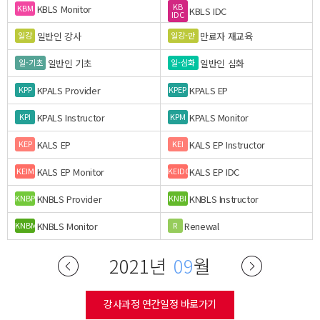
KB
KBLS Monitor
KBM
KBLS IDC
IDC
일반인 강사
만료자 재교육
일강
일강-만
일반인 기초
일반인 심화
일-기초
일-심화
KPALS Provider
KPALS EP
KPP
KPEP
KPALS Instructor
KPALS Monitor
KPI
KPM
KALS EP
KALS EP Instructor
KEP
KEI
KALS EP Monitor
KALS EP IDC
KEIM
KEIDC
KNBLS Provider
KNBLS Instructor
KNBP
KNBI
KNBLS Monitor
Renewal
KNBM
R
2021년
09
월
강사과정 연간일정 바로가기