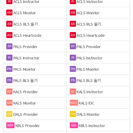
ACLS Instructor
ACLS Instructor
AI
AI
ACLS Monitor
ACLS Monitor
AM
AM
ACLS BLS 술기
ACLS BLS 술기
AB
AB
ACLS Heartcode
ACLS Heartcode
AH
AH
PALS Provider
PALS Provider
PP
PP
PALS Instructor
PALS Instructor
PI
PI
PALS Monitor
PALS Monitor
PM
PM
PALS BLS 술기
PALS BLS 술기
PB
PB
KALS Provider
KALS Instructor
KP
KI
KALS Monitor
KALS IDC
KM
KIDC
DALS Provider
DALS Monitor
DP
DM
KBLS Provider
KBLS Instructor
KBP
KBI