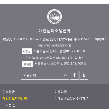
대한심폐소생협회
05836 서울특별시 송파구 법원로 127, 대명벨리온 지식산업센터
이메일 :
kacpredu@kacpr.org
서울특별시 송파구 법원로 127, 811호
사무실
* 우편물 발송은 사무실 주소로 발송 부탁드립니다.
서울특별시 송파구 법원로 127, 908호
교육장
협회정관
이용약관
개인정보처리방침
이메일주소무단수집거부
오시는 길