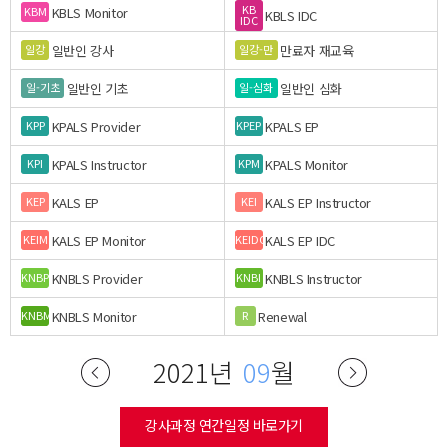
KB
KBLS Monitor
KBM
KBLS IDC
IDC
일반인 강사
만료자 재교육
일강
일강-만
일반인 기초
일반인 심화
일-기초
일-심화
KPALS Provider
KPALS EP
KPP
KPEP
KPALS Instructor
KPALS Monitor
KPI
KPM
KALS EP
KALS EP Instructor
KEP
KEI
KALS EP Monitor
KALS EP IDC
KEIM
KEIDC
KNBLS Provider
KNBLS Instructor
KNBP
KNBI
KNBLS Monitor
Renewal
KNBM
R
2021년
09
월
강사과정 연간일정 바로가기