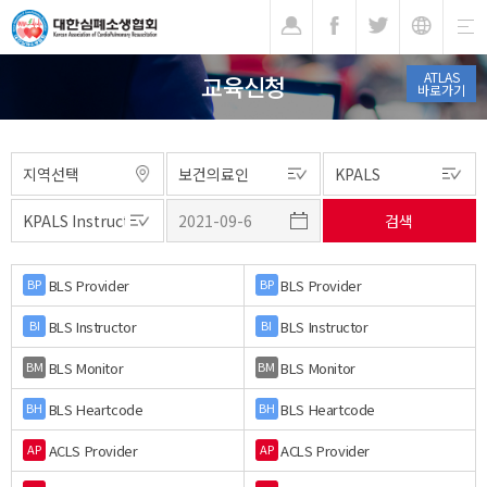
기
ATLAS
교육신청
바로가기
BLS Provider
BLS Provider
BP
BP
BLS Instructor
BLS Instructor
BI
BI
BLS Monitor
BLS Monitor
BM
BM
BLS Heartcode
BLS Heartcode
BH
BH
ACLS Provider
ACLS Provider
AP
AP