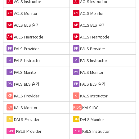
ACLS Instructor
ACLS Instructor
AI
AI
ACLS Monitor
ACLS Monitor
AM
AM
ACLS BLS 술기
ACLS BLS 술기
AB
AB
ACLS Heartcode
ACLS Heartcode
AH
AH
PALS Provider
PALS Provider
PP
PP
PALS Instructor
PALS Instructor
PI
PI
PALS Monitor
PALS Monitor
PM
PM
PALS BLS 술기
PALS BLS 술기
PB
PB
KALS Provider
KALS Instructor
KP
KI
KALS Monitor
KALS IDC
KM
KIDC
DALS Provider
DALS Monitor
DP
DM
KBLS Provider
KBLS Instructor
KBP
KBI