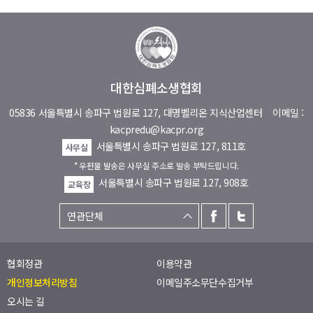
대한심폐소생협회
05836 서울특별시 송파구 법원로 127, 대명벨리온 지식산업센터
이메일 :
kacpredu@kacpr.org
서울특별시 송파구 법원로 127, 811호
사무실
* 우편물 발송은 사무실 주소로 발송 부탁드립니다.
서울특별시 송파구 법원로 127, 908호
교육장
협회정관
이용약관
개인정보처리방침
이메일주소무단수집거부
오시는 길