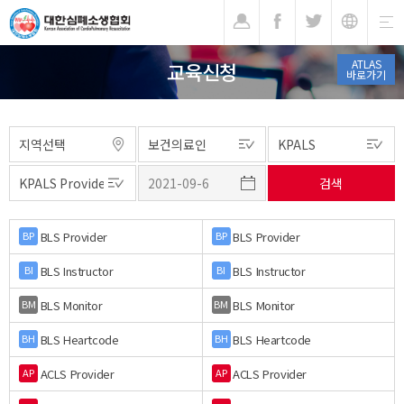
기
ATLAS
교육신청
바로가기
BLS Provider
BLS Provider
BP
BP
BLS Instructor
BLS Instructor
BI
BI
BLS Monitor
BLS Monitor
BM
BM
BLS Heartcode
BLS Heartcode
BH
BH
ACLS Provider
ACLS Provider
AP
AP