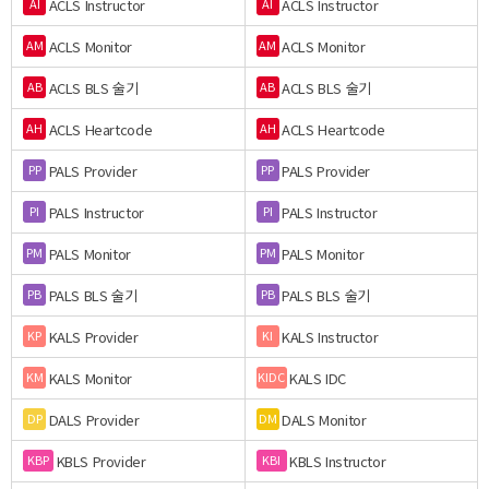
ACLS Instructor
ACLS Instructor
AI
AI
ACLS Monitor
ACLS Monitor
AM
AM
ACLS BLS 술기
ACLS BLS 술기
AB
AB
ACLS Heartcode
ACLS Heartcode
AH
AH
PALS Provider
PALS Provider
PP
PP
PALS Instructor
PALS Instructor
PI
PI
PALS Monitor
PALS Monitor
PM
PM
PALS BLS 술기
PALS BLS 술기
PB
PB
KALS Provider
KALS Instructor
KP
KI
KALS Monitor
KALS IDC
KM
KIDC
DALS Provider
DALS Monitor
DP
DM
KBLS Provider
KBLS Instructor
KBP
KBI