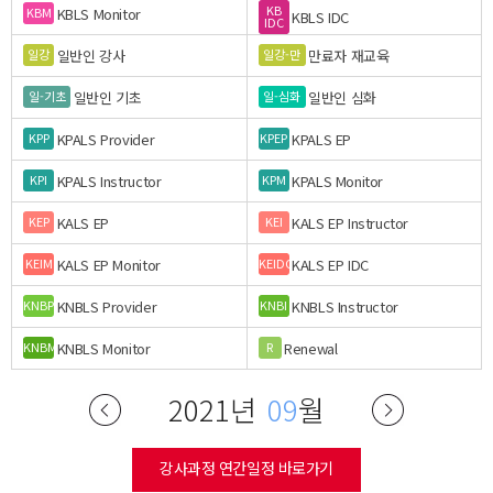
KB
KBLS Monitor
KBM
KBLS IDC
IDC
일반인 강사
만료자 재교육
일강
일강-만
일반인 기초
일반인 심화
일-기초
일-심화
KPALS Provider
KPALS EP
KPP
KPEP
KPALS Instructor
KPALS Monitor
KPI
KPM
KALS EP
KALS EP Instructor
KEP
KEI
KALS EP Monitor
KALS EP IDC
KEIM
KEIDC
KNBLS Provider
KNBLS Instructor
KNBP
KNBI
KNBLS Monitor
Renewal
KNBM
R
2021년
09
월
강사과정 연간일정 바로가기