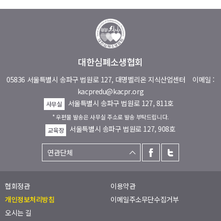
대한심폐소생협회
05836 서울특별시 송파구 법원로 127, 대명벨리온 지식산업센터
이메일 :
kacpredu@kacpr.org
서울특별시 송파구 법원로 127, 811호
사무실
* 우편물 발송은 사무실 주소로 발송 부탁드립니다.
서울특별시 송파구 법원로 127, 908호
교육장
협회정관
이용약관
개인정보처리방침
이메일주소무단수집거부
오시는 길