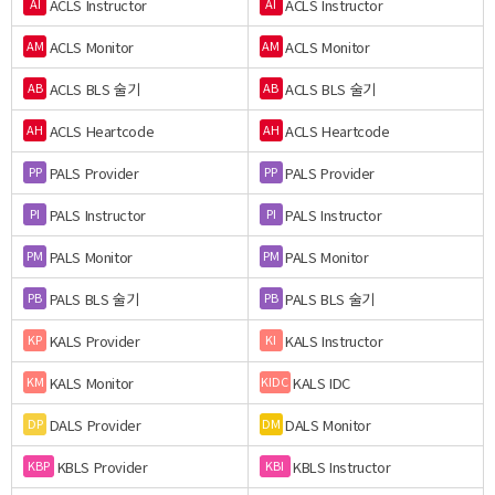
ACLS Instructor
ACLS Instructor
AI
AI
ACLS Monitor
ACLS Monitor
AM
AM
ACLS BLS 술기
ACLS BLS 술기
AB
AB
ACLS Heartcode
ACLS Heartcode
AH
AH
PALS Provider
PALS Provider
PP
PP
PALS Instructor
PALS Instructor
PI
PI
PALS Monitor
PALS Monitor
PM
PM
PALS BLS 술기
PALS BLS 술기
PB
PB
KALS Provider
KALS Instructor
KP
KI
KALS Monitor
KALS IDC
KM
KIDC
DALS Provider
DALS Monitor
DP
DM
KBLS Provider
KBLS Instructor
KBP
KBI