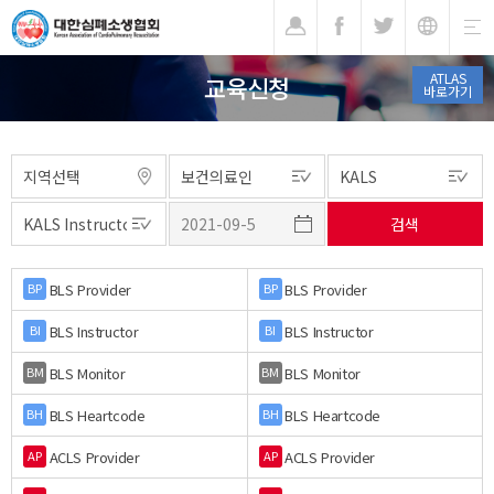
기
ATLAS
교육신청
바로가기
BLS Provider
BLS Provider
BP
BP
BLS Instructor
BLS Instructor
BI
BI
BLS Monitor
BLS Monitor
BM
BM
BLS Heartcode
BLS Heartcode
BH
BH
ACLS Provider
ACLS Provider
AP
AP