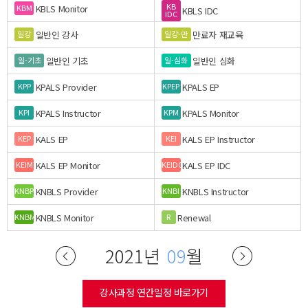
KB
KBLS Monitor
KBM
KBLS IDC
IDC
일반인 강사
만료자 재교육
일강
일강-만
일반인 기초
일반인 심화
일-기초
일-심화
KPALS Provider
KPALS EP
KPP
KPEP
KPALS Instructor
KPALS Monitor
KPI
KPM
KALS EP
KALS EP Instructor
KEP
KEI
KALS EP Monitor
KALS EP IDC
KEIM
KEIDC
KNBLS Provider
KNBLS Instructor
KNBP
KNBI
KNBLS Monitor
Renewal
KNBM
R
2021년
09
월
강사과정 연간일정 바로가기