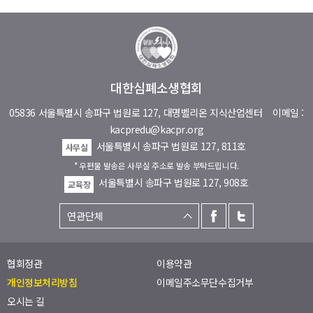
대한심폐소생협회
05836 서울특별시 송파구 법원로 127, 대명벨리온 지식산업센터
이메일 :
kacpredu@kacpr.org
서울특별시 송파구 법원로 127, 811호
사무실
* 우편물 발송은 사무실 주소로 발송 부탁드립니다.
서울특별시 송파구 법원로 127, 908호
교육장
협회정관
이용약관
개인정보처리방침
이메일주소무단수집거부
오시는 길