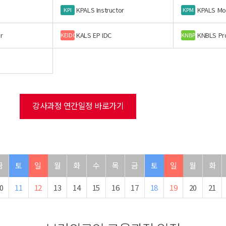
KPALS Instructor
KPALS Mo
KPI
KPM
r
KALS EP IDC
KNBLS Pr
KEIDC
KNBP
강사과정 연간일정 바로가기
금
토
일
월
화
수
목
금
토
일
월
화
0
11
12
13
14
15
16
17
18
19
20
21