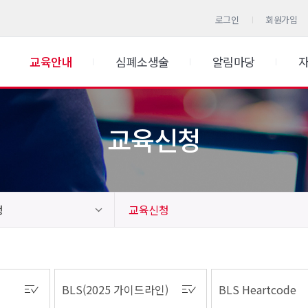
로그인
회원가입
교육안내
심폐소생술
알림마당
교육신청
청
교육신청