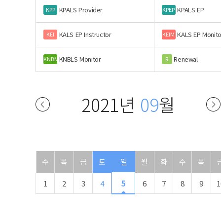
KPALS Provider
KPALS EP
KPP
KPEP
KALS EP Instructor
KALS EP Monito
KEI
KEIM
KNBLS Monitor
Renewal
KNBM
R
2021년
09
월
수
목
금
토
일
월
화
수
목
1
2
3
4
5
6
7
8
9
1