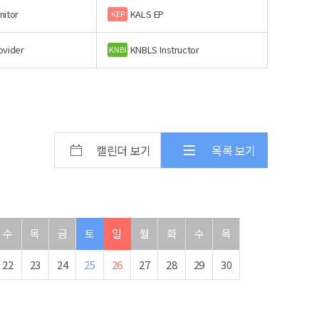
nitor
KALS EP
KEP
ovider
KNBLS Instructor
KNBI
캘린더 보기
목록 보기
수
목
금
토
일
월
화
수
목
22
23
24
25
26
27
28
29
30