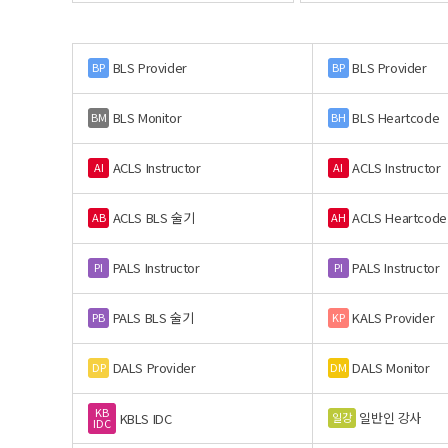
BLS Provider
BLS Provider
BP
BP
BLS Monitor
BLS Heartcode
BM
BH
ACLS Instructor
ACLS Instructor
AI
AI
ACLS BLS 술기
ACLS Heartcode
AB
AH
PALS Instructor
PALS Instructor
PI
PI
PALS BLS 술기
KALS Provider
PB
KP
DALS Provider
DALS Monitor
DP
DM
KB
일반인 강사
일강
KBLS IDC
IDC