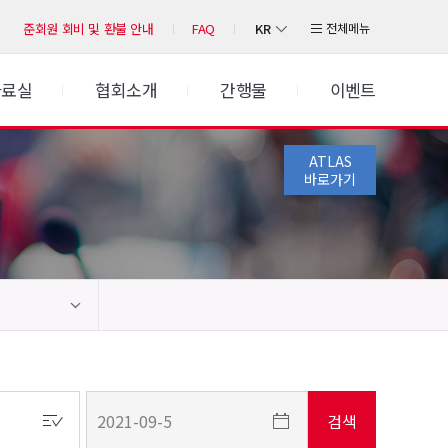
KR
전체메뉴
준회원 회비 및 환불 안내
FAQ
자료실
협회소개
간행물
이벤트
ATLAS
바로가기