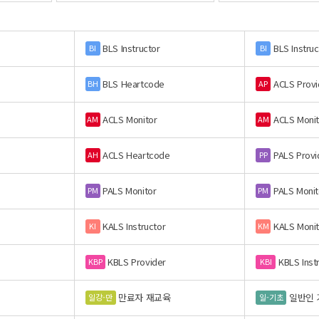
BLS Instructor
BLS Instruc
BI
BI
BLS Heartcode
ACLS Provi
BH
AP
ACLS Monitor
ACLS Monit
AM
AM
ACLS Heartcode
PALS Provi
AH
PP
PALS Monitor
PALS Monit
PM
PM
KALS Instructor
KALS Monit
KI
KM
KBLS Provider
KBLS Inst
KBP
KBI
만료자 재교육
일반인 
일강-만
일-기초