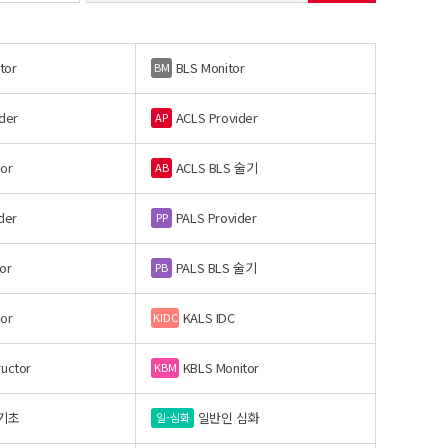
tor
BLS Monitor
BM
der
ACLS Provider
AP
or
ACLS BLS 술기
AB
der
PALS Provider
PP
or
PALS BLS 술기
PB
or
KALS IDC
KIDC
ructor
KBLS Monitor
KBM
기초
일반인 심화
일-심화