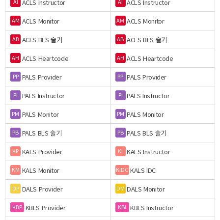
ACLS Instructor
ACLS Instructor
AI
AI
ACLS Monitor
ACLS Monitor
AM
AM
ACLS BLS 술기
ACLS BLS 술기
AB
AB
ACLS Heartcode
ACLS Heartcode
AH
AH
PALS Provider
PALS Provider
PP
PP
PALS Instructor
PALS Instructor
PI
PI
PALS Monitor
PALS Monitor
PM
PM
PALS BLS 술기
PALS BLS 술기
PB
PB
KALS Provider
KALS Instructor
KP
KI
KALS Monitor
KALS IDC
KM
KIDC
DALS Provider
DALS Monitor
DP
DM
KBLS Provider
KBLS Instructor
KBP
KBI