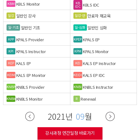
KB
KBLS Monitor
KBM
KBLS IDC
IDC
일반인 강사
만료자 재교육
일강
일강-만
일반인 기초
일반인 심화
일-기초
일-심화
KPALS Provider
KPALS EP
KPP
KPEP
KPALS Instructor
KPALS Monitor
KPI
KPM
KALS EP
KALS EP Instructor
KEP
KEI
KALS EP Monitor
KALS EP IDC
KEIM
KEIDC
KNBLS Provider
KNBLS Instructor
KNBP
KNBI
KNBLS Monitor
Renewal
KNBM
R
2021년
09
월
강사과정 연간일정 바로가기