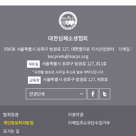
대한심폐소생협회
05836 서울특별시 송파구 법원로 127, 대명벨리온 지식산업센터
이메일 :
kacpredu@kacpr.org
서울특별시 송파구 법원로 127, 811호
사무실
* 우편물 발송은 사무실 주소로 발송 부탁드립니다.
서울특별시 송파구 법원로 127, 908호
교육장
협회정관
이용약관
개인정보처리방침
이메일주소무단수집거부
오시는 길