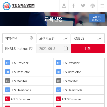
기
ATLAS
교육신청
바로가기
BLS Provider
BLS Provider
BP
BP
BLS Instructor
BLS Instructor
BI
BI
BLS Monitor
BLS Monitor
BM
BM
BLS Heartcode
BLS Heartcode
BH
BH
ACLS Provider
ACLS Provider
AP
AP