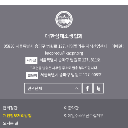
대한심폐소생협회
05836 서울특별시 송파구 법원로 127, 대명벨리온 지식산업센터
이메일 :
kacpredu@kacpr.org
서울특별시 송파구 법원로 127, 811호
사무실
* 우편물 발송은 사무실 주소로 발송 부탁드립니다.
서울특별시 송파구 법원로 127, 908호
교육장
협회정관
이용약관
개인정보처리방침
이메일주소무단수집거부
오시는 길