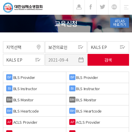
기
ATLAS
교육신청
바로가기
BLS Provider
BLS Provider
BP
BP
BLS Instructor
BLS Instructor
BI
BI
BLS Monitor
BLS Monitor
BM
BM
BLS Heartcode
BLS Heartcode
BH
BH
ACLS Provider
ACLS Provider
AP
AP