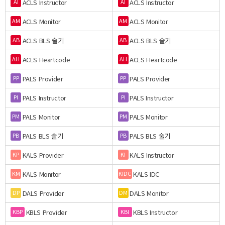
ACLS Instructor
ACLS Instructor
AI
AI
ACLS Monitor
ACLS Monitor
AM
AM
ACLS BLS 술기
ACLS BLS 술기
AB
AB
ACLS Heartcode
ACLS Heartcode
AH
AH
PALS Provider
PALS Provider
PP
PP
PALS Instructor
PALS Instructor
PI
PI
PALS Monitor
PALS Monitor
PM
PM
PALS BLS 술기
PALS BLS 술기
PB
PB
KALS Provider
KALS Instructor
KP
KI
KALS Monitor
KALS IDC
KM
KIDC
DALS Provider
DALS Monitor
DP
DM
KBLS Provider
KBLS Instructor
KBP
KBI