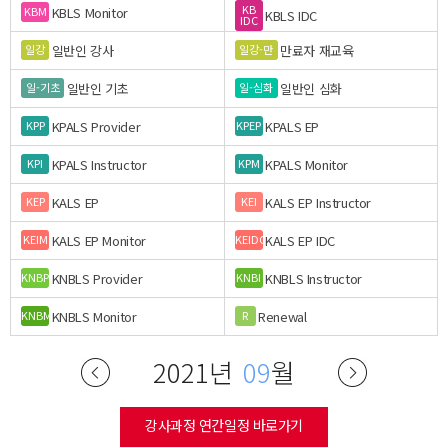
KB
KBLS Monitor
KBM
KBLS IDC
IDC
일반인 강사
만료자 재교육
일강
일강-만
일반인 기초
일반인 심화
일-기초
일-심화
KPALS Provider
KPALS EP
KPP
KPEP
KPALS Instructor
KPALS Monitor
KPI
KPM
KALS EP
KALS EP Instructor
KEP
KEI
KALS EP Monitor
KALS EP IDC
KEIM
KEIDC
KNBLS Provider
KNBLS Instructor
KNBP
KNBI
KNBLS Monitor
Renewal
KNBM
R
2021년
09
월
강사과정 연간일정 바로가기