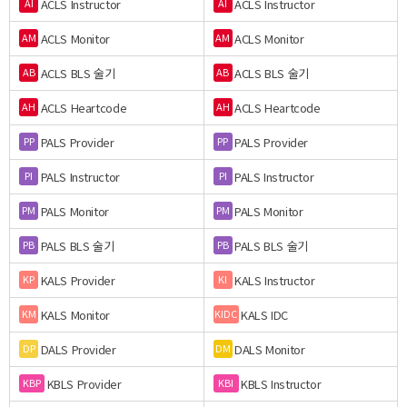
ACLS Instructor
ACLS Instructor
AI
AI
ACLS Monitor
ACLS Monitor
AM
AM
ACLS BLS 술기
ACLS BLS 술기
AB
AB
ACLS Heartcode
ACLS Heartcode
AH
AH
PALS Provider
PALS Provider
PP
PP
PALS Instructor
PALS Instructor
PI
PI
PALS Monitor
PALS Monitor
PM
PM
PALS BLS 술기
PALS BLS 술기
PB
PB
KALS Provider
KALS Instructor
KP
KI
KALS Monitor
KALS IDC
KM
KIDC
DALS Provider
DALS Monitor
DP
DM
KBLS Provider
KBLS Instructor
KBP
KBI