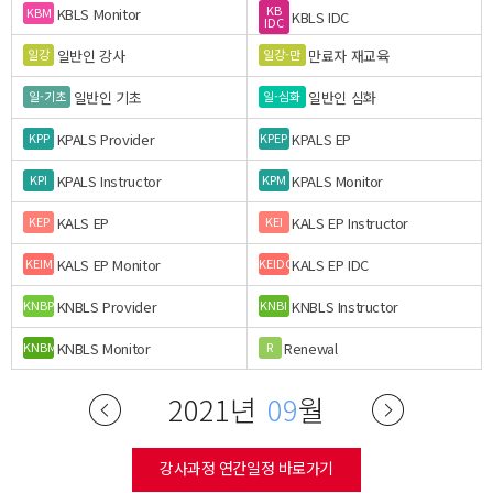
KB
KBLS Monitor
KBM
KBLS IDC
IDC
일반인 강사
만료자 재교육
일강
일강-만
일반인 기초
일반인 심화
일-기초
일-심화
KPALS Provider
KPALS EP
KPP
KPEP
KPALS Instructor
KPALS Monitor
KPI
KPM
KALS EP
KALS EP Instructor
KEP
KEI
KALS EP Monitor
KALS EP IDC
KEIM
KEIDC
KNBLS Provider
KNBLS Instructor
KNBP
KNBI
KNBLS Monitor
Renewal
KNBM
R
2021년
09
월
강사과정 연간일정 바로가기