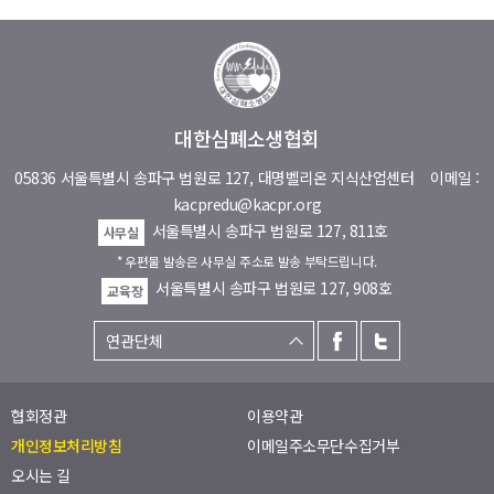
대한심폐소생협회
05836 서울특별시 송파구 법원로 127, 대명벨리온 지식산업센터
이메일 :
kacpredu@kacpr.org
서울특별시 송파구 법원로 127, 811호
사무실
* 우편물 발송은 사무실 주소로 발송 부탁드립니다.
서울특별시 송파구 법원로 127, 908호
교육장
협회정관
이용약관
개인정보처리방침
이메일주소무단수집거부
오시는 길