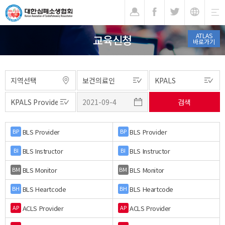
기
ATLAS
교육신청
바로가기
BLS Provider
BLS Provider
BP
BP
BLS Instructor
BLS Instructor
BI
BI
BLS Monitor
BLS Monitor
BM
BM
BLS Heartcode
BLS Heartcode
BH
BH
ACLS Provider
ACLS Provider
AP
AP