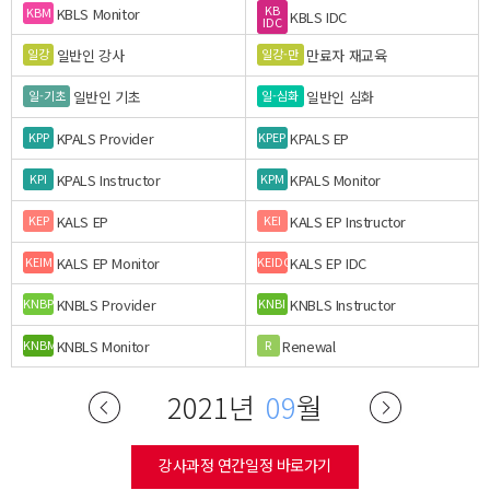
KB
KBLS Monitor
KBM
KBLS IDC
IDC
일반인 강사
만료자 재교육
일강
일강-만
일반인 기초
일반인 심화
일-기초
일-심화
KPALS Provider
KPALS EP
KPP
KPEP
KPALS Instructor
KPALS Monitor
KPI
KPM
KALS EP
KALS EP Instructor
KEP
KEI
KALS EP Monitor
KALS EP IDC
KEIM
KEIDC
KNBLS Provider
KNBLS Instructor
KNBP
KNBI
KNBLS Monitor
Renewal
KNBM
R
2021년
09
월
강사과정 연간일정 바로가기