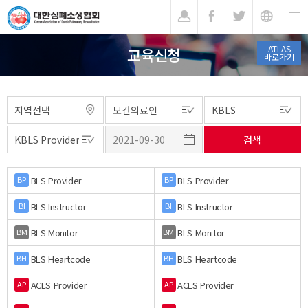
기
ATLAS
교육신청
바로가기
BLS Provider
BLS Provider
BP
BP
BLS Instructor
BLS Instructor
BI
BI
BLS Monitor
BLS Monitor
BM
BM
BLS Heartcode
BLS Heartcode
BH
BH
ACLS Provider
ACLS Provider
AP
AP