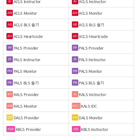
ACLS Instructor
ACLS Instructor
AI
AI
ACLS Monitor
ACLS Monitor
AM
AM
ACLS BLS 술기
ACLS BLS 술기
AB
AB
ACLS Heartcode
ACLS Heartcode
AH
AH
PALS Provider
PALS Provider
PP
PP
PALS Instructor
PALS Instructor
PI
PI
PALS Monitor
PALS Monitor
PM
PM
PALS BLS 술기
PALS BLS 술기
PB
PB
KALS Provider
KALS Instructor
KP
KI
KALS Monitor
KALS IDC
KM
KIDC
DALS Provider
DALS Monitor
DP
DM
KBLS Provider
KBLS Instructor
KBP
KBI