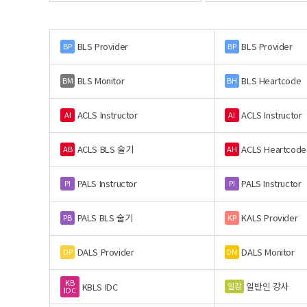
BLS Provider
BLS Provider
BP
BP
BLS Monitor
BLS Heartcode
BM
BH
ACLS Instructor
ACLS Instructor
AI
AI
ACLS BLS 술기
ACLS Heartcode
AB
AH
PALS Instructor
PALS Instructor
PI
PI
PALS BLS 술기
KALS Provider
PB
KP
DALS Provider
DALS Monitor
DP
DM
KB
일반인 강사
일강
KBLS IDC
IDC