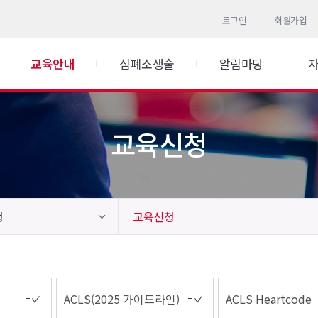
로그인
회원가입
교육안내
심폐소생술
알림마당
교육신청
청
교육신청