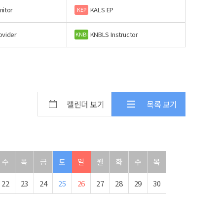
nitor
KALS EP
KEP
ovider
KNBLS Instructor
KNBI
캘린더 보기
목록 보기
수
목
금
토
일
월
화
수
목
22
23
24
25
26
27
28
29
30