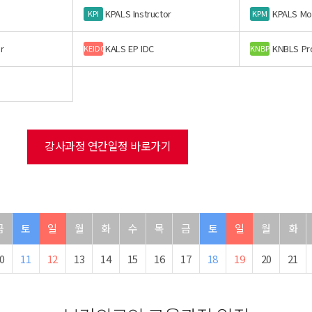
KPALS Instructor
KPALS Mo
KPI
KPM
r
KALS EP IDC
KNBLS Pr
KEIDC
KNBP
강사과정 연간일정 바로가기
금
토
일
월
화
수
목
금
토
일
월
화
0
11
12
13
14
15
16
17
18
19
20
21