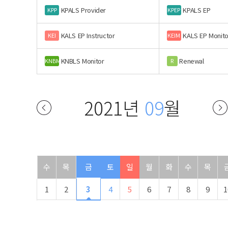
KPALS Provider
KPALS EP
KPP
KPEP
KALS EP Instructor
KALS EP Monito
KEI
KEIM
KNBLS Monitor
Renewal
KNBM
R
2021년
09
월
수
목
금
토
일
월
화
수
목
1
2
3
4
5
6
7
8
9
1