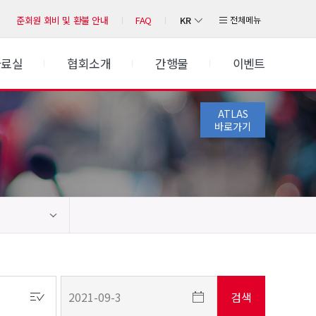
KR
전체메뉴
준회원 회비 및 환불 안내
FAQ
자료실
협회소개
간행물
이벤트
ATLAS
바로가기