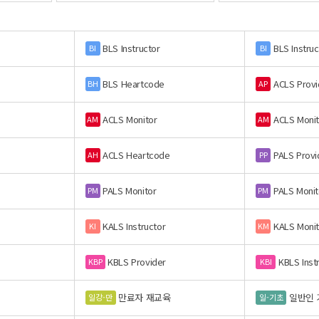
BLS Instructor
BLS Instruc
BI
BI
BLS Heartcode
ACLS Provi
BH
AP
ACLS Monitor
ACLS Monit
AM
AM
ACLS Heartcode
PALS Provi
AH
PP
PALS Monitor
PALS Monit
PM
PM
KALS Instructor
KALS Monit
KI
KM
KBLS Provider
KBLS Inst
KBP
KBI
만료자 재교육
일반인 
일강-만
일-기초