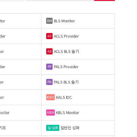
tor
BLS Monitor
BM
der
ACLS Provider
AP
or
ACLS BLS 술기
AB
der
PALS Provider
PP
or
PALS BLS 술기
PB
or
KALS IDC
KIDC
ructor
KBLS Monitor
KBM
기초
일반인 심화
일-심화