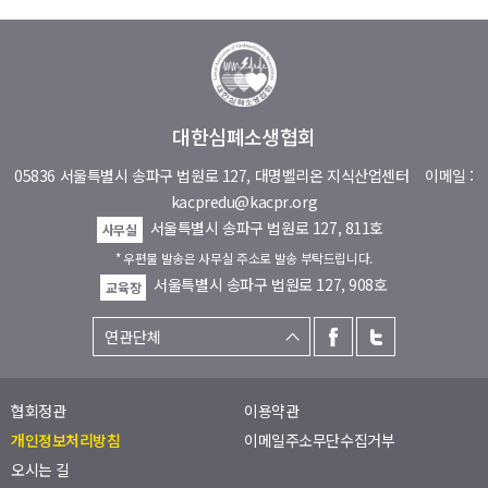
대한심폐소생협회
05836 서울특별시 송파구 법원로 127, 대명벨리온 지식산업센터
이메일 :
kacpredu@kacpr.org
서울특별시 송파구 법원로 127, 811호
사무실
* 우편물 발송은 사무실 주소로 발송 부탁드립니다.
서울특별시 송파구 법원로 127, 908호
교육장
협회정관
이용약관
개인정보처리방침
이메일주소무단수집거부
오시는 길