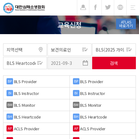
기
ATLAS
교육신청
바로가기
BLS Provider
BLS Provider
BP
BP
BLS Instructor
BLS Instructor
BI
BI
BLS Monitor
BLS Monitor
BM
BM
BLS Heartcode
BLS Heartcode
BH
BH
ACLS Provider
ACLS Provider
AP
AP