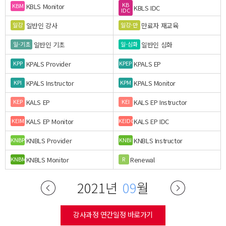
KB
KBLS Monitor
KBM
KBLS IDC
IDC
일반인 강사
만료자 재교육
일강
일강-만
일반인 기초
일반인 심화
일-기초
일-심화
KPALS Provider
KPALS EP
KPP
KPEP
KPALS Instructor
KPALS Monitor
KPI
KPM
KALS EP
KALS EP Instructor
KEP
KEI
KALS EP Monitor
KALS EP IDC
KEIM
KEIDC
KNBLS Provider
KNBLS Instructor
KNBP
KNBI
KNBLS Monitor
Renewal
KNBM
R
2021년
09
월
강사과정 연간일정 바로가기