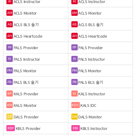
ACLS Instructor
ACLS Instructor
AI
AI
ACLS Monitor
ACLS Monitor
AM
AM
ACLS BLS 술기
ACLS BLS 술기
AB
AB
ACLS Heartcode
ACLS Heartcode
AH
AH
PALS Provider
PALS Provider
PP
PP
PALS Instructor
PALS Instructor
PI
PI
PALS Monitor
PALS Monitor
PM
PM
PALS BLS 술기
PALS BLS 술기
PB
PB
KALS Provider
KALS Instructor
KP
KI
KALS Monitor
KALS IDC
KM
KIDC
DALS Provider
DALS Monitor
DP
DM
KBLS Provider
KBLS Instructor
KBP
KBI