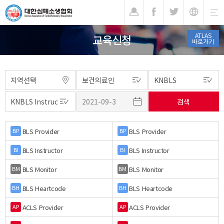
기
ATLAS
교육신청
바로가기
BLS Provider
BLS Provider
BP
BP
BLS Instructor
BLS Instructor
BI
BI
BLS Monitor
BLS Monitor
BM
BM
BLS Heartcode
BLS Heartcode
BH
BH
ACLS Provider
ACLS Provider
AP
AP