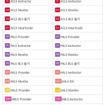
ACLS Instructor
ACLS Instructor
AI
AI
ACLS Monitor
ACLS Monitor
AM
AM
ACLS BLS 술기
ACLS BLS 술기
AB
AB
ACLS Heartcode
ACLS Heartcode
AH
AH
PALS Provider
PALS Provider
PP
PP
PALS Instructor
PALS Instructor
PI
PI
PALS Monitor
PALS Monitor
PM
PM
PALS BLS 술기
PALS BLS 술기
PB
PB
KALS Provider
KALS Instructor
KP
KI
KALS Monitor
KALS IDC
KM
KIDC
DALS Provider
DALS Monitor
DP
DM
KBLS Provider
KBLS Instructor
KBP
KBI