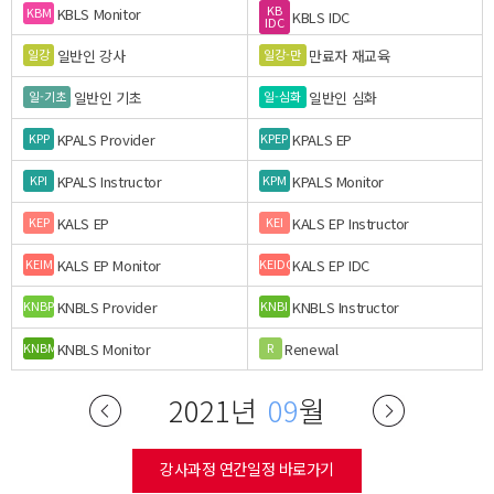
KB
KBLS Monitor
KBM
KBLS IDC
IDC
일반인 강사
만료자 재교육
일강
일강-만
일반인 기초
일반인 심화
일-기초
일-심화
KPALS Provider
KPALS EP
KPP
KPEP
KPALS Instructor
KPALS Monitor
KPI
KPM
KALS EP
KALS EP Instructor
KEP
KEI
KALS EP Monitor
KALS EP IDC
KEIM
KEIDC
KNBLS Provider
KNBLS Instructor
KNBP
KNBI
KNBLS Monitor
Renewal
KNBM
R
2021년
09
월
강사과정 연간일정 바로가기