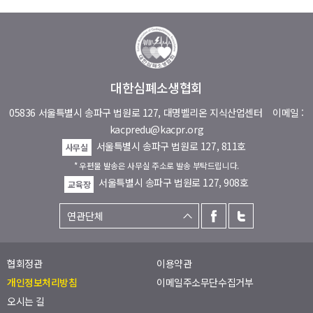
대한심폐소생협회
05836 서울특별시 송파구 법원로 127, 대명벨리온 지식산업센터
이메일 :
kacpredu@kacpr.org
서울특별시 송파구 법원로 127, 811호
사무실
* 우편물 발송은 사무실 주소로 발송 부탁드립니다.
서울특별시 송파구 법원로 127, 908호
교육장
협회정관
이용약관
개인정보처리방침
이메일주소무단수집거부
오시는 길