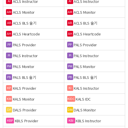
ACLS Instructor
ACLS Instructor
AI
AI
ACLS Monitor
ACLS Monitor
AM
AM
ACLS BLS 술기
ACLS BLS 술기
AB
AB
ACLS Heartcode
ACLS Heartcode
AH
AH
PALS Provider
PALS Provider
PP
PP
PALS Instructor
PALS Instructor
PI
PI
PALS Monitor
PALS Monitor
PM
PM
PALS BLS 술기
PALS BLS 술기
PB
PB
KALS Provider
KALS Instructor
KP
KI
KALS Monitor
KALS IDC
KM
KIDC
DALS Provider
DALS Monitor
DP
DM
KBLS Provider
KBLS Instructor
KBP
KBI