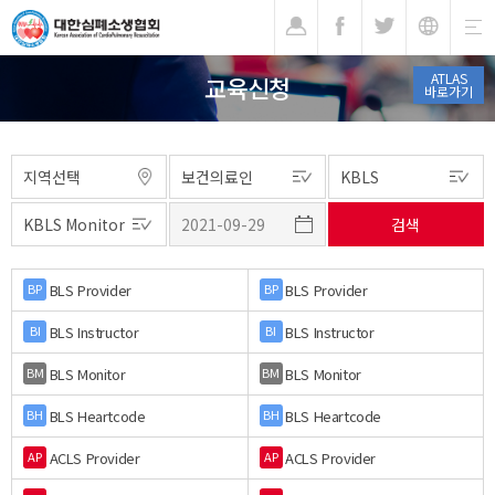
기
ATLAS
교육신청
바로가기
BLS Provider
BLS Provider
BP
BP
BLS Instructor
BLS Instructor
BI
BI
BLS Monitor
BLS Monitor
BM
BM
BLS Heartcode
BLS Heartcode
BH
BH
ACLS Provider
ACLS Provider
AP
AP