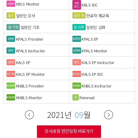
KB
KBLS Monitor
KBM
KBLS IDC
IDC
일반인 강사
만료자 재교육
일강
일강-만
일반인 기초
일반인 심화
일-기초
일-심화
KPALS Provider
KPALS EP
KPP
KPEP
KPALS Instructor
KPALS Monitor
KPI
KPM
KALS EP
KALS EP Instructor
KEP
KEI
KALS EP Monitor
KALS EP IDC
KEIM
KEIDC
KNBLS Provider
KNBLS Instructor
KNBP
KNBI
KNBLS Monitor
Renewal
KNBM
R
2021년
09
월
강사과정 연간일정 바로가기