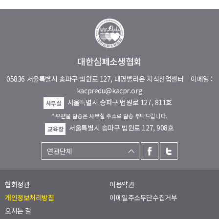
대한심폐소생협회
05836 서울특별시 송파구 법원로 127, 대명벨리온 지식산업센터
이메일 :
kacpredu@kacpr.org
서울특별시 송파구 법원로 127, 811호
사무실
* 우편물 발송은 사무실 주소로 발송 부탁드립니다.
서울특별시 송파구 법원로 127, 908호
교육장
협회정관
이용약관
개인정보처리방침
이메일주소무단수집거부
오시는 길