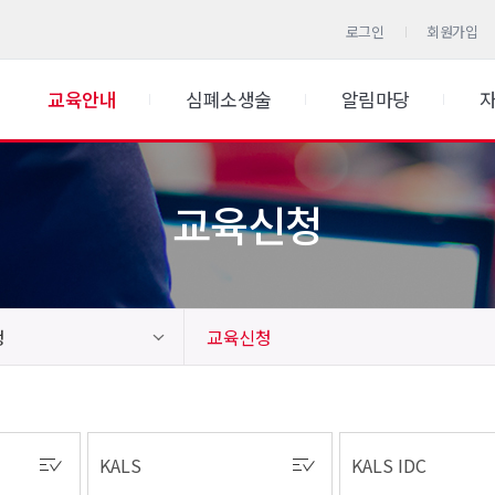
로그인
회원가입
교육안내
심폐소생술
알림마당
교육신청
청
교육신청