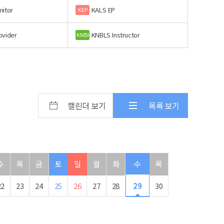
nitor
KALS EP
KEP
ovider
KNBLS Instructor
KNBI
캘린더 보기
목록 보기
수
목
금
토
일
월
화
수
목
22
23
24
25
26
27
28
29
30