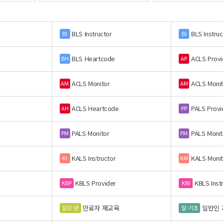
BLS Instructor
BLS Instruc
BI
BI
BLS Heartcode
ACLS Provi
BH
AP
ACLS Monitor
ACLS Monit
AM
AM
ACLS Heartcode
PALS Provi
AH
PP
PALS Monitor
PALS Monit
PM
PM
KALS Instructor
KALS Monit
KI
KM
KBLS Provider
KBLS Inst
KBP
KBI
만료자 재교육
일반인 
일강-만
일-기초