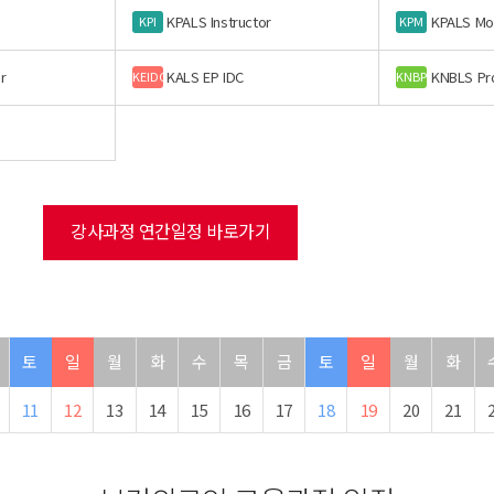
KPALS Instructor
KPALS Mo
KPI
KPM
r
KALS EP IDC
KNBLS Pr
KEIDC
KNBP
강사과정 연간일정 바로가기
토
일
월
화
수
목
금
토
일
월
화
11
12
13
14
15
16
17
18
19
20
21