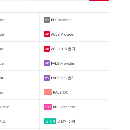
tor
BLS Monitor
BM
der
ACLS Provider
AP
or
ACLS BLS 술기
AB
der
PALS Provider
PP
or
PALS BLS 술기
PB
or
KALS IDC
KIDC
ructor
KBLS Monitor
KBM
기초
일반인 심화
일-심화