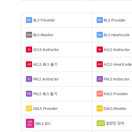
BLS Provider
BLS Provider
BP
BP
BLS Monitor
BLS Heartcode
BM
BH
ACLS Instructor
ACLS Instructor
AI
AI
ACLS BLS 술기
ACLS Heartcode
AB
AH
PALS Instructor
PALS Instructor
PI
PI
PALS BLS 술기
KALS Provider
PB
KP
DALS Provider
DALS Monitor
DP
DM
KB
일반인 강사
일강
KBLS IDC
IDC