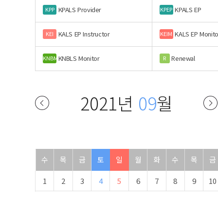
KPALS Provider
KPALS EP
KPP
KPEP
KALS EP Instructor
KALS EP Monito
KEI
KEIM
KNBLS Monitor
Renewal
KNBM
R
2021년
09
월
수
목
금
토
일
월
화
수
목
금
1
2
3
4
5
6
7
8
9
10