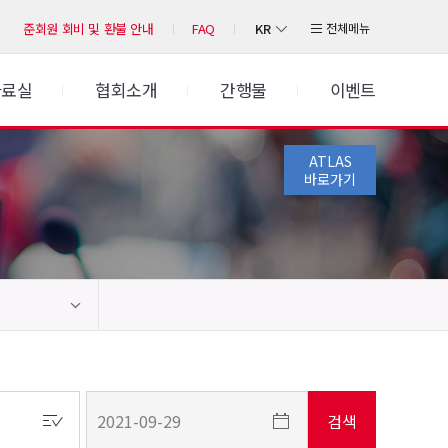
KR
전체메뉴
준회원 회비 및 환불 안내
FAQ
자료실
협회소개
간행물
이벤트
ATLAS
바로가기