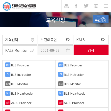
기
ATLAS
교육신청
바로가기
BLS Provider
BLS Provider
BP
BP
BLS Instructor
BLS Instructor
BI
BI
BLS Monitor
BLS Monitor
BM
BM
BLS Heartcode
BLS Heartcode
BH
BH
ACLS Provider
ACLS Provider
AP
AP