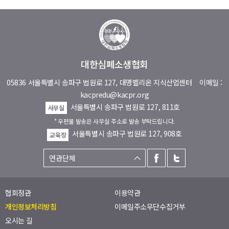
대한심폐소생협회
05836 서울특별시 송파구 법원로 127, 대명벨리온 지식산업센터
이메일 :
kacpredu@kacpr.org
서울특별시 송파구 법원로 127, 811호
사무실
* 우편물 발송은 사무실 주소로 발송 부탁드립니다.
서울특별시 송파구 법원로 127, 908호
교육장
협회정관
이용약관
개인정보처리방침
이메일주소무단수집거부
오시는 길