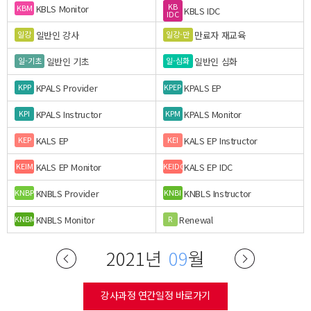
KB
KBLS Monitor
KBM
KBLS IDC
IDC
일반인 강사
만료자 재교육
일강
일강-만
일반인 기초
일반인 심화
일-기초
일-심화
KPALS Provider
KPALS EP
KPP
KPEP
KPALS Instructor
KPALS Monitor
KPI
KPM
KALS EP
KALS EP Instructor
KEP
KEI
KALS EP Monitor
KALS EP IDC
KEIM
KEIDC
KNBLS Provider
KNBLS Instructor
KNBP
KNBI
KNBLS Monitor
Renewal
KNBM
R
2021년
09
월
강사과정 연간일정 바로가기