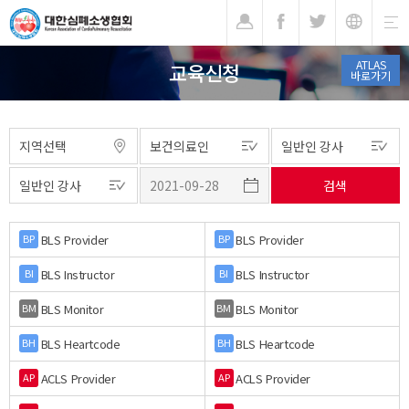
기
ATLAS
교육신청
바로가기
BLS Provider
BLS Provider
BP
BP
BLS Instructor
BLS Instructor
BI
BI
BLS Monitor
BLS Monitor
BM
BM
BLS Heartcode
BLS Heartcode
BH
BH
ACLS Provider
ACLS Provider
AP
AP