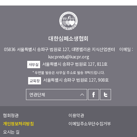
대한심폐소생협회
05836 서울특별시 송파구 법원로 127, 대명벨리온 지식산업센터
이메일 :
kacpredu@kacpr.org
서울특별시 송파구 법원로 127, 811호
사무실
* 우편물 발송은 사무실 주소로 발송 부탁드립니다.
서울특별시 송파구 법원로 127, 908호
교육장
협회정관
이용약관
개인정보처리방침
이메일주소무단수집거부
오시는 길