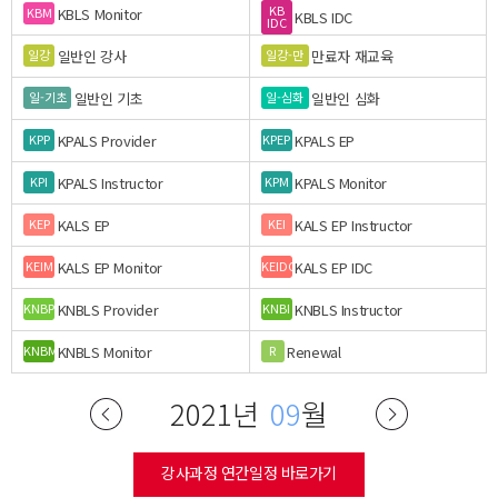
KB
KBLS Monitor
KBM
KBLS IDC
IDC
일반인 강사
만료자 재교육
일강
일강-만
일반인 기초
일반인 심화
일-기초
일-심화
KPALS Provider
KPALS EP
KPP
KPEP
KPALS Instructor
KPALS Monitor
KPI
KPM
KALS EP
KALS EP Instructor
KEP
KEI
KALS EP Monitor
KALS EP IDC
KEIM
KEIDC
KNBLS Provider
KNBLS Instructor
KNBP
KNBI
KNBLS Monitor
Renewal
KNBM
R
2021년
09
월
강사과정 연간일정 바로가기