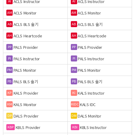
ACLS Instructor
ACLS Instructor
AI
AI
ACLS Monitor
ACLS Monitor
AM
AM
ACLS BLS 술기
ACLS BLS 술기
AB
AB
ACLS Heartcode
ACLS Heartcode
AH
AH
PALS Provider
PALS Provider
PP
PP
PALS Instructor
PALS Instructor
PI
PI
PALS Monitor
PALS Monitor
PM
PM
PALS BLS 술기
PALS BLS 술기
PB
PB
KALS Provider
KALS Instructor
KP
KI
KALS Monitor
KALS IDC
KM
KIDC
DALS Provider
DALS Monitor
DP
DM
KBLS Provider
KBLS Instructor
KBP
KBI