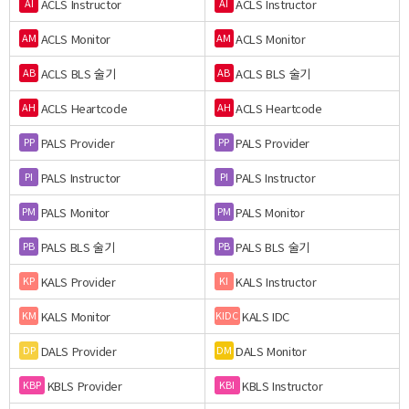
ACLS Instructor
ACLS Instructor
AI
AI
ACLS Monitor
ACLS Monitor
AM
AM
ACLS BLS 술기
ACLS BLS 술기
AB
AB
ACLS Heartcode
ACLS Heartcode
AH
AH
PALS Provider
PALS Provider
PP
PP
PALS Instructor
PALS Instructor
PI
PI
PALS Monitor
PALS Monitor
PM
PM
PALS BLS 술기
PALS BLS 술기
PB
PB
KALS Provider
KALS Instructor
KP
KI
KALS Monitor
KALS IDC
KM
KIDC
DALS Provider
DALS Monitor
DP
DM
KBLS Provider
KBLS Instructor
KBP
KBI