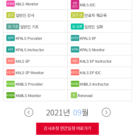
KB
KBLS Monitor
KBM
KBLS IDC
IDC
일반인 강사
만료자 재교육
일강
일강-만
일반인 기초
일반인 심화
일-기초
일-심화
KPALS Provider
KPALS EP
KPP
KPEP
KPALS Instructor
KPALS Monitor
KPI
KPM
KALS EP
KALS EP Instructor
KEP
KEI
KALS EP Monitor
KALS EP IDC
KEIM
KEIDC
KNBLS Provider
KNBLS Instructor
KNBP
KNBI
KNBLS Monitor
Renewal
KNBM
R
2021년
09
월
강사과정 연간일정 바로가기