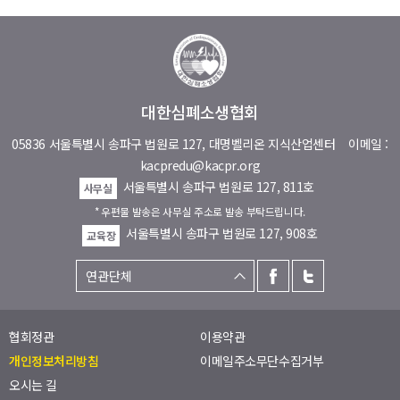
대한심폐소생협회
05836 서울특별시 송파구 법원로 127, 대명벨리온 지식산업센터
이메일 :
kacpredu@kacpr.org
서울특별시 송파구 법원로 127, 811호
사무실
* 우편물 발송은 사무실 주소로 발송 부탁드립니다.
서울특별시 송파구 법원로 127, 908호
교육장
협회정관
이용약관
개인정보처리방침
이메일주소무단수집거부
오시는 길