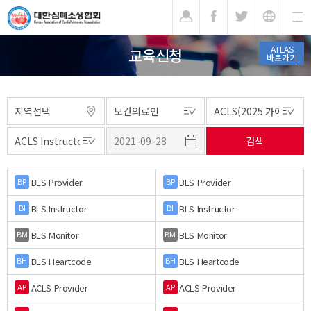
기
ATLAS
교육신청
바로가기
BLS Provider
BLS Provider
BP
BP
BLS Instructor
BLS Instructor
BI
BI
BLS Monitor
BLS Monitor
BM
BM
BLS Heartcode
BLS Heartcode
BH
BH
ACLS Provider
ACLS Provider
AP
AP