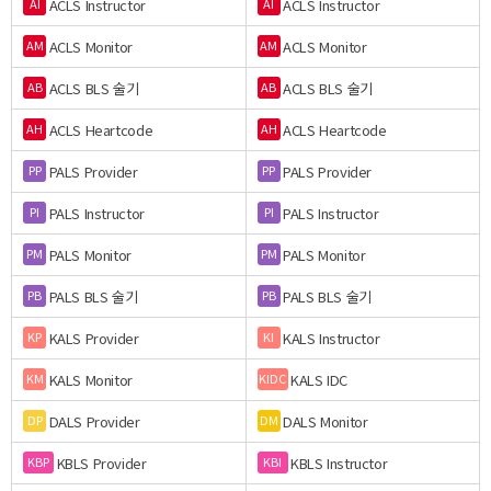
ACLS Instructor
ACLS Instructor
AI
AI
ACLS Monitor
ACLS Monitor
AM
AM
ACLS BLS 술기
ACLS BLS 술기
AB
AB
ACLS Heartcode
ACLS Heartcode
AH
AH
PALS Provider
PALS Provider
PP
PP
PALS Instructor
PALS Instructor
PI
PI
PALS Monitor
PALS Monitor
PM
PM
PALS BLS 술기
PALS BLS 술기
PB
PB
KALS Provider
KALS Instructor
KP
KI
KALS Monitor
KALS IDC
KM
KIDC
DALS Provider
DALS Monitor
DP
DM
KBLS Provider
KBLS Instructor
KBP
KBI