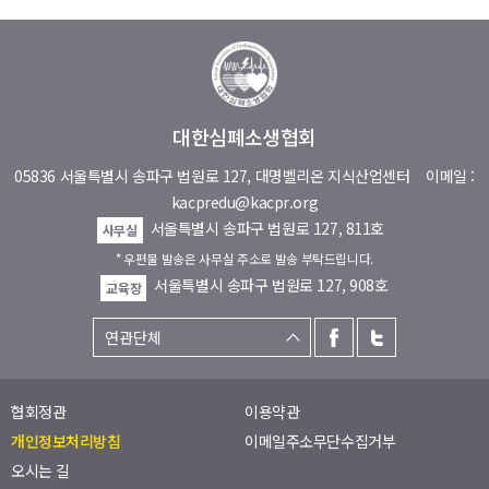
대한심폐소생협회
05836 서울특별시 송파구 법원로 127, 대명벨리온 지식산업센터
이메일 :
kacpredu@kacpr.org
서울특별시 송파구 법원로 127, 811호
사무실
* 우편물 발송은 사무실 주소로 발송 부탁드립니다.
서울특별시 송파구 법원로 127, 908호
교육장
협회정관
이용약관
개인정보처리방침
이메일주소무단수집거부
오시는 길