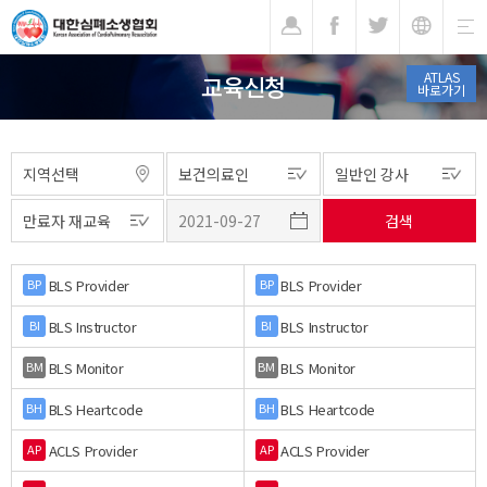
기
ATLAS
교육신청
바로가기
BLS Provider
BLS Provider
BP
BP
BLS Instructor
BLS Instructor
BI
BI
BLS Monitor
BLS Monitor
BM
BM
BLS Heartcode
BLS Heartcode
BH
BH
ACLS Provider
ACLS Provider
AP
AP