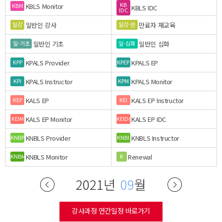
KB
KBLS Monitor
KBM
KBLS IDC
IDC
일반인 강사
만료자 재교육
일강
일강-만
일반인 기초
일반인 심화
일-기초
일-심화
KPALS Provider
KPALS EP
KPP
KPEP
KPALS Instructor
KPALS Monitor
KPI
KPM
KALS EP
KALS EP Instructor
KEP
KEI
KALS EP Monitor
KALS EP IDC
KEIM
KEIDC
KNBLS Provider
KNBLS Instructor
KNBP
KNBI
KNBLS Monitor
Renewal
KNBM
R
2021년
09
월
강사과정 연간일정 바로가기