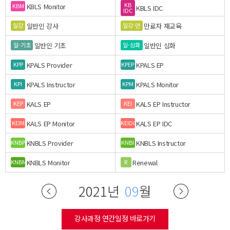
KB
KBLS Monitor
KBM
KBLS IDC
IDC
일반인 강사
만료자 재교육
일강
일강-만
일반인 기초
일반인 심화
일-기초
일-심화
KPALS Provider
KPALS EP
KPP
KPEP
KPALS Instructor
KPALS Monitor
KPI
KPM
KALS EP
KALS EP Instructor
KEP
KEI
KALS EP Monitor
KALS EP IDC
KEIM
KEIDC
KNBLS Provider
KNBLS Instructor
KNBP
KNBI
KNBLS Monitor
Renewal
KNBM
R
2021년
09
월
강사과정 연간일정 바로가기