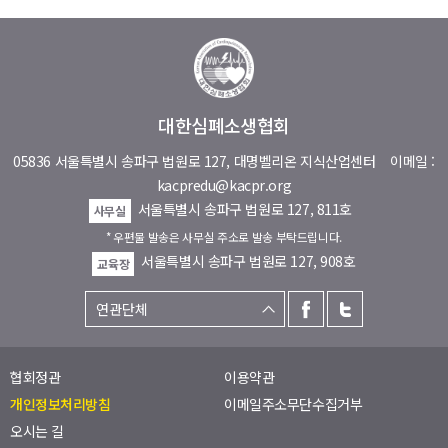
대한심폐소생협회
05836 서울특별시 송파구 법원로 127, 대명벨리온 지식산업센터
이메일 :
kacpredu@kacpr.org
서울특별시 송파구 법원로 127, 811호
사무실
* 우편물 발송은 사무실 주소로 발송 부탁드립니다.
서울특별시 송파구 법원로 127, 908호
교육장
협회정관
이용약관
개인정보처리방침
이메일주소무단수집거부
오시는 길