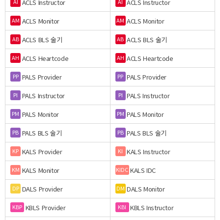
ACLS Instructor
ACLS Instructor
AI
AI
ACLS Monitor
ACLS Monitor
AM
AM
ACLS BLS 술기
ACLS BLS 술기
AB
AB
ACLS Heartcode
ACLS Heartcode
AH
AH
PALS Provider
PALS Provider
PP
PP
PALS Instructor
PALS Instructor
PI
PI
PALS Monitor
PALS Monitor
PM
PM
PALS BLS 술기
PALS BLS 술기
PB
PB
KALS Provider
KALS Instructor
KP
KI
KALS Monitor
KALS IDC
KM
KIDC
DALS Provider
DALS Monitor
DP
DM
KBLS Provider
KBLS Instructor
KBP
KBI