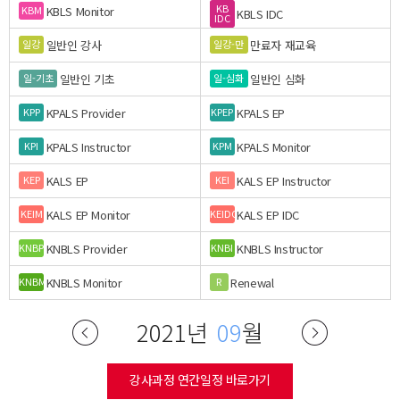
KB
KBLS Monitor
KBM
KBLS IDC
IDC
일반인 강사
만료자 재교육
일강
일강-만
일반인 기초
일반인 심화
일-기초
일-심화
KPALS Provider
KPALS EP
KPP
KPEP
KPALS Instructor
KPALS Monitor
KPI
KPM
KALS EP
KALS EP Instructor
KEP
KEI
KALS EP Monitor
KALS EP IDC
KEIM
KEIDC
KNBLS Provider
KNBLS Instructor
KNBP
KNBI
KNBLS Monitor
Renewal
KNBM
R
2021년
09
월
강사과정 연간일정 바로가기