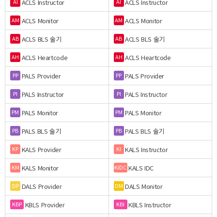
ACLS Instructor
ACLS Instructor
AI
AI
ACLS Monitor
ACLS Monitor
AM
AM
ACLS BLS 술기
ACLS BLS 술기
AB
AB
ACLS Heartcode
ACLS Heartcode
AH
AH
PALS Provider
PALS Provider
PP
PP
PALS Instructor
PALS Instructor
PI
PI
PALS Monitor
PALS Monitor
PM
PM
PALS BLS 술기
PALS BLS 술기
PB
PB
KALS Provider
KALS Instructor
KP
KI
KALS Monitor
KALS IDC
KM
KIDC
DALS Provider
DALS Monitor
DP
DM
KBLS Provider
KBLS Instructor
KBP
KBI