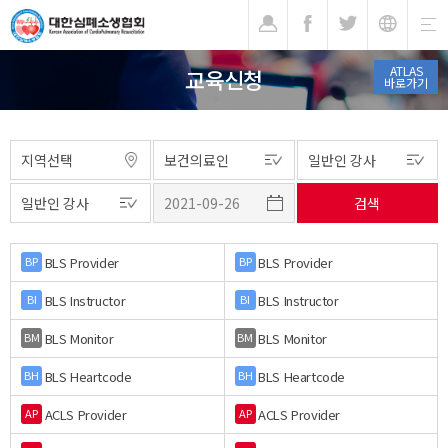
기
ATLAS
교육신청
바로가기
BLS Provider
BLS Provider
BP
BP
BLS Instructor
BLS Instructor
BI
BI
BLS Monitor
BLS Monitor
BM
BM
BLS Heartcode
BLS Heartcode
BH
BH
ACLS Provider
ACLS Provider
AP
AP