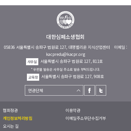
대한심폐소생협회
05836 서울특별시 송파구 법원로 127, 대명벨리온 지식산업센터
이메일 :
kacpredu@kacpr.org
서울특별시 송파구 법원로 127, 811호
사무실
* 우편물 발송은 사무실 주소로 발송 부탁드립니다.
서울특별시 송파구 법원로 127, 908호
교육장
협회정관
이용약관
개인정보처리방침
이메일주소무단수집거부
오시는 길