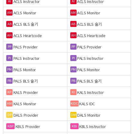
ACLS Instructor
ACLS Instructor
AI
AI
ACLS Monitor
ACLS Monitor
AM
AM
ACLS BLS 술기
ACLS BLS 술기
AB
AB
ACLS Heartcode
ACLS Heartcode
AH
AH
PALS Provider
PALS Provider
PP
PP
PALS Instructor
PALS Instructor
PI
PI
PALS Monitor
PALS Monitor
PM
PM
PALS BLS 술기
PALS BLS 술기
PB
PB
KALS Provider
KALS Instructor
KP
KI
KALS Monitor
KALS IDC
KM
KIDC
DALS Provider
DALS Monitor
DP
DM
KBLS Provider
KBLS Instructor
KBP
KBI