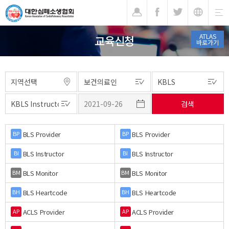
기
ATLAS
교육신청
바로가기
BLS Provider
BLS Provider
BP
BP
BLS Instructor
BLS Instructor
BI
BI
BLS Monitor
BLS Monitor
BM
BM
BLS Heartcode
BLS Heartcode
BH
BH
ACLS Provider
ACLS Provider
AP
AP