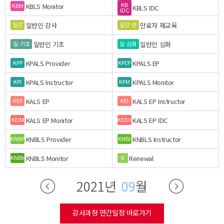
KB
KBLS Monitor
KBM
KBLS IDC
IDC
일반인 강사
만료자 재교육
일강
일강-만
일반인 기초
일반인 심화
일-기초
일-심화
KPALS Provider
KPALS EP
KPP
KPEP
KPALS Instructor
KPALS Monitor
KPI
KPM
KALS EP
KALS EP Instructor
KEP
KEI
KALS EP Monitor
KALS EP IDC
KEIM
KEIDC
KNBLS Provider
KNBLS Instructor
KNBP
KNBI
KNBLS Monitor
Renewal
KNBM
R
2021년
09
월
강사과정 연간일정 바로가기