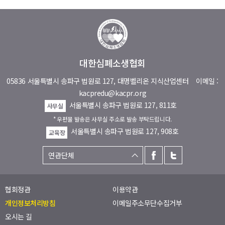
대한심폐소생협회
05836 서울특별시 송파구 법원로 127, 대명벨리온 지식산업센터
이메일 :
kacpredu@kacpr.org
서울특별시 송파구 법원로 127, 811호
사무실
* 우편물 발송은 사무실 주소로 발송 부탁드립니다.
서울특별시 송파구 법원로 127, 908호
교육장
협회정관
이용약관
개인정보처리방침
이메일주소무단수집거부
오시는 길