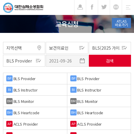
기
ATLAS
교육신청
바로가기
BLS Provider
BLS Provider
BP
BP
BLS Instructor
BLS Instructor
BI
BI
BLS Monitor
BLS Monitor
BM
BM
BLS Heartcode
BLS Heartcode
BH
BH
ACLS Provider
ACLS Provider
AP
AP