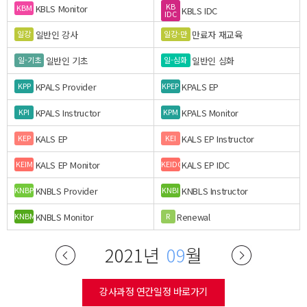
KB
KBLS Monitor
KBM
KBLS IDC
IDC
일반인 강사
만료자 재교육
일강
일강-만
일반인 기초
일반인 심화
일-기초
일-심화
KPALS Provider
KPALS EP
KPP
KPEP
KPALS Instructor
KPALS Monitor
KPI
KPM
KALS EP
KALS EP Instructor
KEP
KEI
KALS EP Monitor
KALS EP IDC
KEIM
KEIDC
KNBLS Provider
KNBLS Instructor
KNBP
KNBI
KNBLS Monitor
Renewal
KNBM
R
2021년
09
월
강사과정 연간일정 바로가기