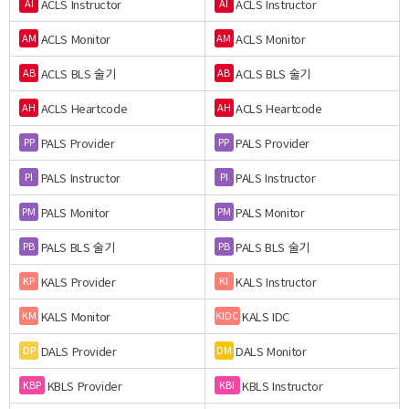
ACLS Instructor
ACLS Instructor
AI
AI
ACLS Monitor
ACLS Monitor
AM
AM
ACLS BLS 술기
ACLS BLS 술기
AB
AB
ACLS Heartcode
ACLS Heartcode
AH
AH
PALS Provider
PALS Provider
PP
PP
PALS Instructor
PALS Instructor
PI
PI
PALS Monitor
PALS Monitor
PM
PM
PALS BLS 술기
PALS BLS 술기
PB
PB
KALS Provider
KALS Instructor
KP
KI
KALS Monitor
KALS IDC
KM
KIDC
DALS Provider
DALS Monitor
DP
DM
KBLS Provider
KBLS Instructor
KBP
KBI