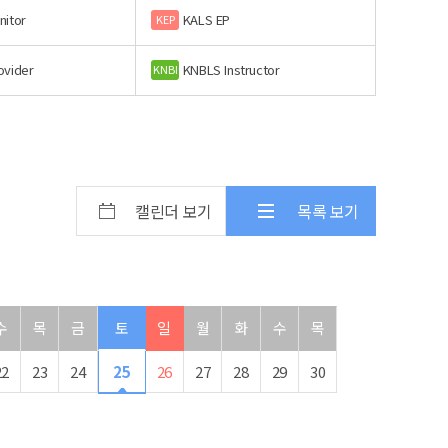
nitor
KALS EP
KEP
ovider
KNBLS Instructor
KNBI
캘린더 보기
목록 보기
수
목
금
토
일
월
화
수
목
22
23
24
25
26
27
28
29
30