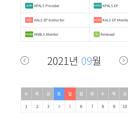
KPALS Provider
KPALS EP
KPP
KPEP
KALS EP Instructor
KALS EP Monito
KEI
KEIM
KNBLS Monitor
Renewal
KNBM
R
2021년
09
월
수
목
금
토
일
월
화
수
목
금
1
2
3
4
5
6
7
8
9
10