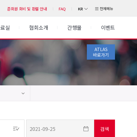
KR
전체메뉴
준회원 회비 및 환불 안내
FAQ
자료실
협회소개
간행물
이벤트
ATLAS
바로가기