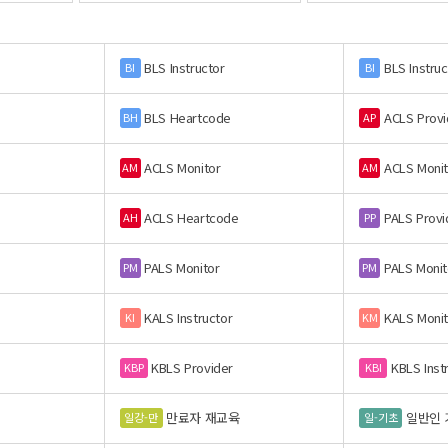
BLS Instructor
BLS Instruc
BI
BI
BLS Heartcode
ACLS Provi
BH
AP
ACLS Monitor
ACLS Monit
AM
AM
ACLS Heartcode
PALS Provi
AH
PP
PALS Monitor
PALS Monit
PM
PM
KALS Instructor
KALS Monit
KI
KM
KBLS Provider
KBLS Inst
KBP
KBI
만료자 재교육
일반인 
일강-만
일-기초