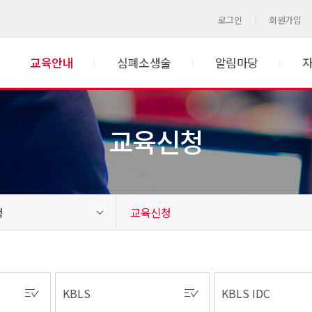
로그인
회원가입
교육안내
심폐소생술
알림마당
교육신청
청
교육신청