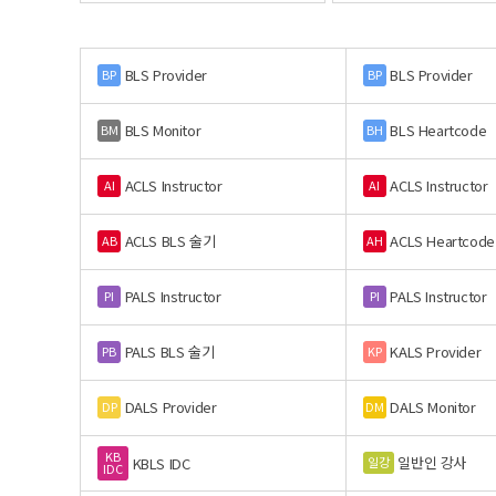
BLS Provider
BLS Provider
BP
BP
BLS Monitor
BLS Heartcode
BM
BH
ACLS Instructor
ACLS Instructor
AI
AI
ACLS BLS 술기
ACLS Heartcode
AB
AH
PALS Instructor
PALS Instructor
PI
PI
PALS BLS 술기
KALS Provider
PB
KP
DALS Provider
DALS Monitor
DP
DM
KB
일반인 강사
일강
KBLS IDC
IDC