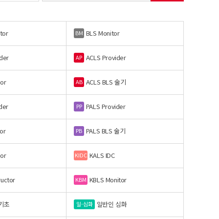
tor
BLS Monitor
BM
der
ACLS Provider
AP
or
ACLS BLS 술기
AB
der
PALS Provider
PP
or
PALS BLS 술기
PB
or
KALS IDC
KIDC
ructor
KBLS Monitor
KBM
기초
일반인 심화
일-심화