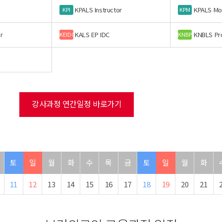
KPALS Instructor
KPALS Mo
KPI
KPM
r
KALS EP IDC
KNBLS Pr
KEIDC
KNBP
강사과정 연간일정 바로가기
토
일
월
화
수
목
금
토
일
월
화
11
12
13
14
15
16
17
18
19
20
21