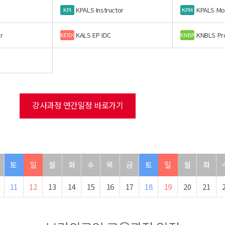
KPALS Instructor
KPALS Mo
KPI
KPM
r
KALS EP IDC
KNBLS Pr
KEIDC
KNBP
강사과정 연간일정 바로가기
토
일
월
화
수
목
금
토
일
월
화
11
12
13
14
15
16
17
18
19
20
21