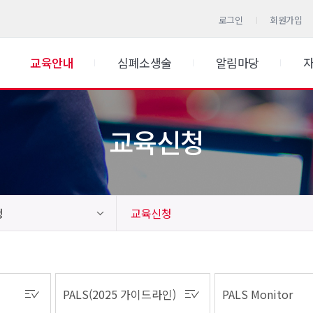
로그인
회원가입
교육안내
심폐소생술
알림마당
교육신청
청
교육신청