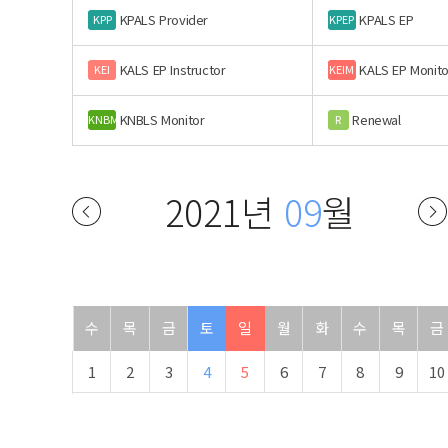
KPALS Provider
KPALS EP
KPP
KPEP
KALS EP Instructor
KALS EP Monito
KEI
KEIM
KNBLS Monitor
Renewal
KNBM
R
2021년
09
월
수
목
금
토
일
월
화
수
목
금
1
2
3
4
5
6
7
8
9
10