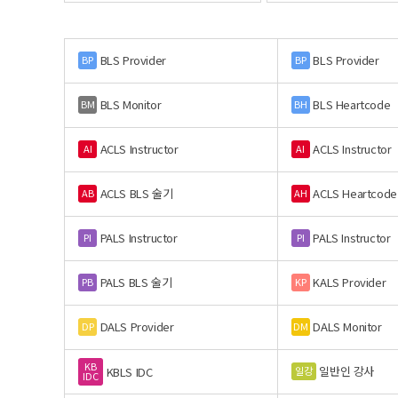
BLS Provider
BLS Provider
BP
BP
BLS Monitor
BLS Heartcode
BM
BH
ACLS Instructor
ACLS Instructor
AI
AI
ACLS BLS 술기
ACLS Heartcode
AB
AH
PALS Instructor
PALS Instructor
PI
PI
PALS BLS 술기
KALS Provider
PB
KP
DALS Provider
DALS Monitor
DP
DM
KB
일반인 강사
일강
KBLS IDC
IDC