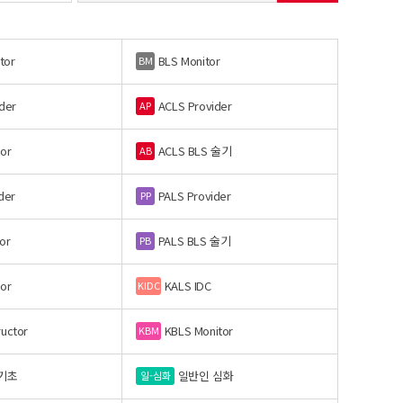
tor
BLS Monitor
BM
der
ACLS Provider
AP
or
ACLS BLS 술기
AB
der
PALS Provider
PP
or
PALS BLS 술기
PB
or
KALS IDC
KIDC
ructor
KBLS Monitor
KBM
기초
일반인 심화
일-심화