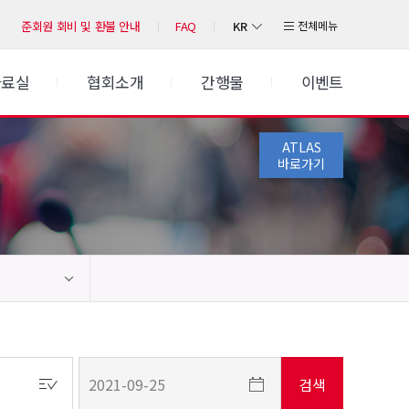
KR
전체메뉴
준회원 회비 및 환불 안내
FAQ
자료실
협회소개
간행물
이벤트
ATLAS
바로가기