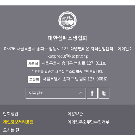
대한심폐소생협회
05836 서울특별시 송파구 법원로 127, 대명벨리온 지식산업센터
이메일 :
kacpredu@kacpr.org
서울특별시 송파구 법원로 127, 811호
사무실
* 우편물 발송은 사무실 주소로 발송 부탁드립니다.
서울특별시 송파구 법원로 127, 908호
교육장
협회정관
이용약관
개인정보처리방침
이메일주소무단수집거부
오시는 길