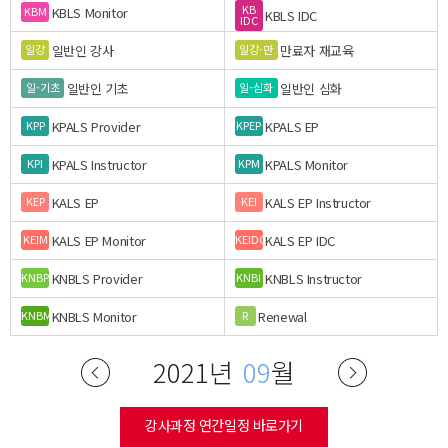
KB
KBLS Monitor
KBM
KBLS IDC
IDC
일반인 강사
만료자 재교육
일강
일강-만
일반인 기초
일반인 심화
일-기초
일-심화
KPALS Provider
KPALS EP
KPP
KPEP
KPALS Instructor
KPALS Monitor
KPI
KPM
KALS EP
KALS EP Instructor
KEP
KEI
KALS EP Monitor
KALS EP IDC
KEIM
KEIDC
KNBLS Provider
KNBLS Instructor
KNBP
KNBI
KNBLS Monitor
Renewal
KNBM
R
2021년
09
월
강사과정 연간일정 바로가기