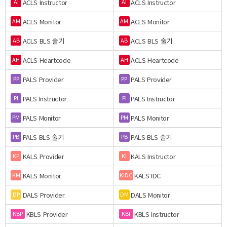
ACLS Instructor
ACLS Instructor
AI
AI
ACLS Monitor
ACLS Monitor
AM
AM
ACLS BLS 술기
ACLS BLS 술기
AB
AB
ACLS Heartcode
ACLS Heartcode
AH
AH
PALS Provider
PALS Provider
PP
PP
PALS Instructor
PALS Instructor
PI
PI
PALS Monitor
PALS Monitor
PM
PM
PALS BLS 술기
PALS BLS 술기
PB
PB
KALS Provider
KALS Instructor
KP
KI
KALS Monitor
KALS IDC
KM
KIDC
DALS Provider
DALS Monitor
DP
DM
KBLS Provider
KBLS Instructor
KBP
KBI