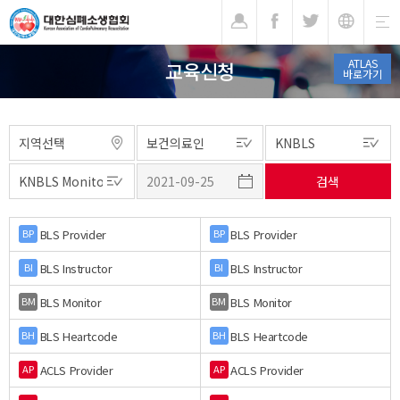
기
ATLAS
교육신청
바로가기
BLS Provider
BLS Provider
BP
BP
BLS Instructor
BLS Instructor
BI
BI
BLS Monitor
BLS Monitor
BM
BM
BLS Heartcode
BLS Heartcode
BH
BH
ACLS Provider
ACLS Provider
AP
AP