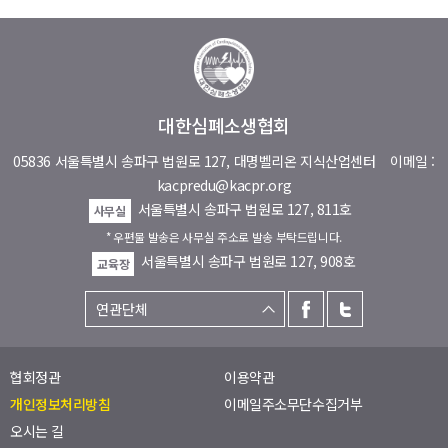
대한심폐소생협회
05836 서울특별시 송파구 법원로 127, 대명벨리온 지식산업센터
이메일 :
kacpredu@kacpr.org
서울특별시 송파구 법원로 127, 811호
사무실
* 우편물 발송은 사무실 주소로 발송 부탁드립니다.
서울특별시 송파구 법원로 127, 908호
교육장
협회정관
이용약관
개인정보처리방침
이메일주소무단수집거부
오시는 길