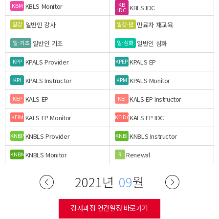
KB
KBLS Monitor
KBM
KBLS IDC
IDC
일반인 강사
만료자 재교육
일강
일강-만
일반인 기초
일반인 심화
일-기초
일-심화
KPALS Provider
KPALS EP
KPP
KPEP
KPALS Instructor
KPALS Monitor
KPI
KPM
KALS EP
KALS EP Instructor
KEP
KEI
KALS EP Monitor
KALS EP IDC
KEIM
KEIDC
KNBLS Provider
KNBLS Instructor
KNBP
KNBI
KNBLS Monitor
Renewal
KNBM
R
2021년
09
월
강사과정 연간일정 바로가기