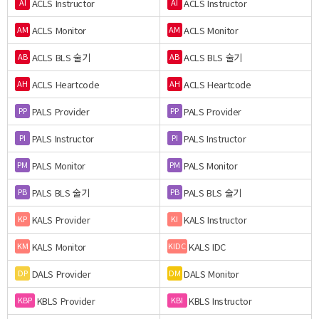
ACLS Instructor
ACLS Instructor
AI
AI
ACLS Monitor
ACLS Monitor
AM
AM
ACLS BLS 술기
ACLS BLS 술기
AB
AB
ACLS Heartcode
ACLS Heartcode
AH
AH
PALS Provider
PALS Provider
PP
PP
PALS Instructor
PALS Instructor
PI
PI
PALS Monitor
PALS Monitor
PM
PM
PALS BLS 술기
PALS BLS 술기
PB
PB
KALS Provider
KALS Instructor
KP
KI
KALS Monitor
KALS IDC
KM
KIDC
DALS Provider
DALS Monitor
DP
DM
KBLS Provider
KBLS Instructor
KBP
KBI