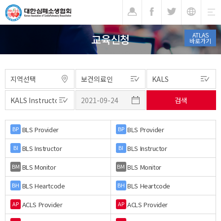
기
ATLAS
교육신청
바로가기
BLS Provider
BLS Provider
BP
BP
BLS Instructor
BLS Instructor
BI
BI
BLS Monitor
BLS Monitor
BM
BM
BLS Heartcode
BLS Heartcode
BH
BH
ACLS Provider
ACLS Provider
AP
AP