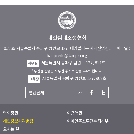
대한심폐소생협회
05836 서울특별시 송파구 법원로 127, 대명벨리온 지식산업센터
이메일 :
kacpredu@kacpr.org
서울특별시 송파구 법원로 127, 811호
사무실
* 우편물 발송은 사무실 주소로 발송 부탁드립니다.
서울특별시 송파구 법원로 127, 908호
교육장
협회정관
이용약관
개인정보처리방침
이메일주소무단수집거부
오시는 길