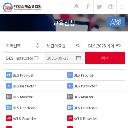
기
ATLAS
교육신청
바로가기
BLS Provider
BLS Provider
BP
BP
BLS Instructor
BLS Instructor
BI
BI
BLS Monitor
BLS Monitor
BM
BM
BLS Heartcode
BLS Heartcode
BH
BH
ACLS Provider
ACLS Provider
AP
AP