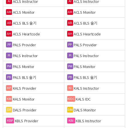
ACLS Instructor
ACLS Instructor
AI
AI
ACLS Monitor
ACLS Monitor
AM
AM
ACLS BLS 술기
ACLS BLS 술기
AB
AB
ACLS Heartcode
ACLS Heartcode
AH
AH
PALS Provider
PALS Provider
PP
PP
PALS Instructor
PALS Instructor
PI
PI
PALS Monitor
PALS Monitor
PM
PM
PALS BLS 술기
PALS BLS 술기
PB
PB
KALS Provider
KALS Instructor
KP
KI
KALS Monitor
KALS IDC
KM
KIDC
DALS Provider
DALS Monitor
DP
DM
KBLS Provider
KBLS Instructor
KBP
KBI