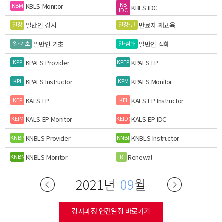
KB
KBLS Monitor
KBM
KBLS IDC
IDC
일반인 강사
만료자 재교육
일강
일강-만
일반인 기초
일반인 심화
일-기초
일-심화
KPALS Provider
KPALS EP
KPP
KPEP
KPALS Instructor
KPALS Monitor
KPI
KPM
KALS EP
KALS EP Instructor
KEP
KEI
KALS EP Monitor
KALS EP IDC
KEIM
KEIDC
KNBLS Provider
KNBLS Instructor
KNBP
KNBI
KNBLS Monitor
Renewal
KNBM
R
2021년
09
월
강사과정 연간일정 바로가기