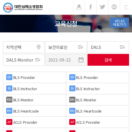
기
ATLAS
교육신청
바로가기
BLS Provider
BLS Provider
BP
BP
BLS Instructor
BLS Instructor
BI
BI
BLS Monitor
BLS Monitor
BM
BM
BLS Heartcode
BLS Heartcode
BH
BH
ACLS Provider
ACLS Provider
AP
AP