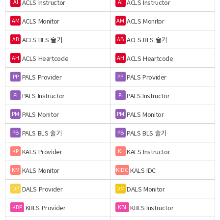
ACLS Instructor
ACLS Instructor
AI
AI
ACLS Monitor
ACLS Monitor
AM
AM
ACLS BLS 술기
ACLS BLS 술기
AB
AB
ACLS Heartcode
ACLS Heartcode
AH
AH
PALS Provider
PALS Provider
PP
PP
PALS Instructor
PALS Instructor
PI
PI
PALS Monitor
PALS Monitor
PM
PM
PALS BLS 술기
PALS BLS 술기
PB
PB
KALS Provider
KALS Instructor
KP
KI
KALS Monitor
KALS IDC
KM
KIDC
DALS Provider
DALS Monitor
DP
DM
KBLS Provider
KBLS Instructor
KBP
KBI