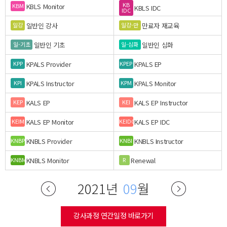
KB
KBLS Monitor
KBM
KBLS IDC
IDC
일반인 강사
만료자 재교육
일강
일강-만
일반인 기초
일반인 심화
일-기초
일-심화
KPALS Provider
KPALS EP
KPP
KPEP
KPALS Instructor
KPALS Monitor
KPI
KPM
KALS EP
KALS EP Instructor
KEP
KEI
KALS EP Monitor
KALS EP IDC
KEIM
KEIDC
KNBLS Provider
KNBLS Instructor
KNBP
KNBI
KNBLS Monitor
Renewal
KNBM
R
2021년
09
월
강사과정 연간일정 바로가기