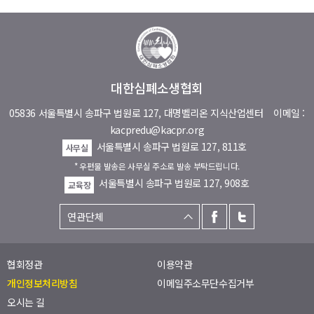
대한심폐소생협회
05836 서울특별시 송파구 법원로 127, 대명벨리온 지식산업센터
이메일 :
kacpredu@kacpr.org
서울특별시 송파구 법원로 127, 811호
사무실
* 우편물 발송은 사무실 주소로 발송 부탁드립니다.
서울특별시 송파구 법원로 127, 908호
교육장
협회정관
이용약관
개인정보처리방침
이메일주소무단수집거부
오시는 길