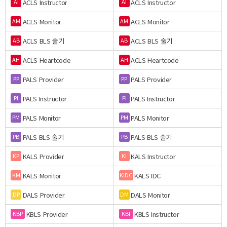
ACLS Instructor
ACLS Instructor
AI
AI
ACLS Monitor
ACLS Monitor
AM
AM
ACLS BLS 술기
ACLS BLS 술기
AB
AB
ACLS Heartcode
ACLS Heartcode
AH
AH
PALS Provider
PALS Provider
PP
PP
PALS Instructor
PALS Instructor
PI
PI
PALS Monitor
PALS Monitor
PM
PM
PALS BLS 술기
PALS BLS 술기
PB
PB
KALS Provider
KALS Instructor
KP
KI
KALS Monitor
KALS IDC
KM
KIDC
DALS Provider
DALS Monitor
DP
DM
KBLS Provider
KBLS Instructor
KBP
KBI