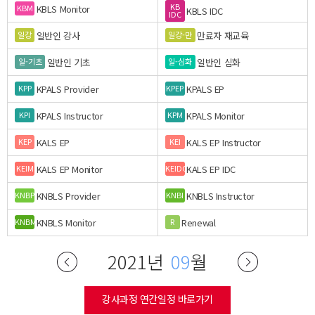
KB
KBLS Monitor
KBM
KBLS IDC
IDC
일반인 강사
만료자 재교육
일강
일강-만
일반인 기초
일반인 심화
일-기초
일-심화
KPALS Provider
KPALS EP
KPP
KPEP
KPALS Instructor
KPALS Monitor
KPI
KPM
KALS EP
KALS EP Instructor
KEP
KEI
KALS EP Monitor
KALS EP IDC
KEIM
KEIDC
KNBLS Provider
KNBLS Instructor
KNBP
KNBI
KNBLS Monitor
Renewal
KNBM
R
2021년
09
월
강사과정 연간일정 바로가기