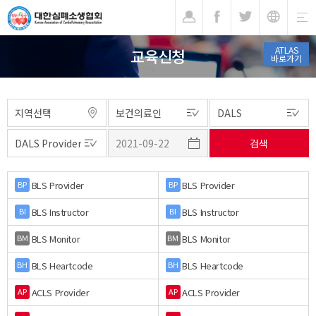
기
ATLAS
교육신청
바로가기
BLS Provider
BLS Provider
BP
BP
BLS Instructor
BLS Instructor
BI
BI
BLS Monitor
BLS Monitor
BM
BM
BLS Heartcode
BLS Heartcode
BH
BH
ACLS Provider
ACLS Provider
AP
AP