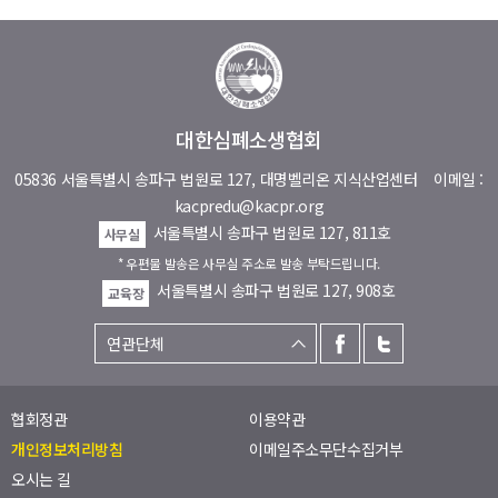
대한심폐소생협회
05836 서울특별시 송파구 법원로 127, 대명벨리온 지식산업센터
이메일 :
kacpredu@kacpr.org
서울특별시 송파구 법원로 127, 811호
사무실
* 우편물 발송은 사무실 주소로 발송 부탁드립니다.
서울특별시 송파구 법원로 127, 908호
교육장
협회정관
이용약관
개인정보처리방침
이메일주소무단수집거부
오시는 길