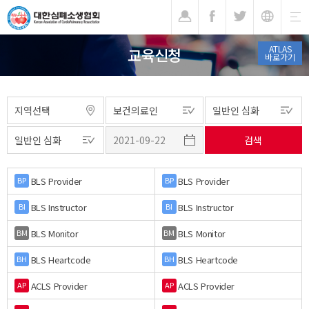
기
ATLAS
교육신청
바로가기
BLS Provider
BLS Provider
BP
BP
BLS Instructor
BLS Instructor
BI
BI
BLS Monitor
BLS Monitor
BM
BM
BLS Heartcode
BLS Heartcode
BH
BH
ACLS Provider
ACLS Provider
AP
AP