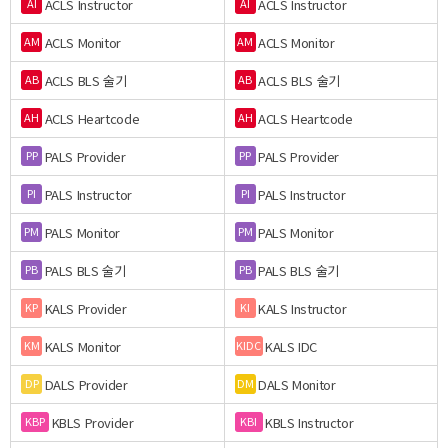
ACLS Instructor
ACLS Instructor
AI
AI
ACLS Monitor
ACLS Monitor
AM
AM
ACLS BLS 술기
ACLS BLS 술기
AB
AB
ACLS Heartcode
ACLS Heartcode
AH
AH
PALS Provider
PALS Provider
PP
PP
PALS Instructor
PALS Instructor
PI
PI
PALS Monitor
PALS Monitor
PM
PM
PALS BLS 술기
PALS BLS 술기
PB
PB
KALS Provider
KALS Instructor
KP
KI
KALS Monitor
KALS IDC
KM
KIDC
DALS Provider
DALS Monitor
DP
DM
KBLS Provider
KBLS Instructor
KBP
KBI