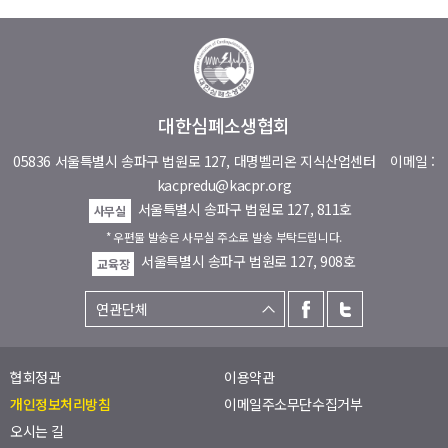
대한심폐소생협회
05836 서울특별시 송파구 법원로 127, 대명벨리온 지식산업센터
이메일 :
kacpredu@kacpr.org
서울특별시 송파구 법원로 127, 811호
사무실
* 우편물 발송은 사무실 주소로 발송 부탁드립니다.
서울특별시 송파구 법원로 127, 908호
교육장
협회정관
이용약관
개인정보처리방침
이메일주소무단수집거부
오시는 길