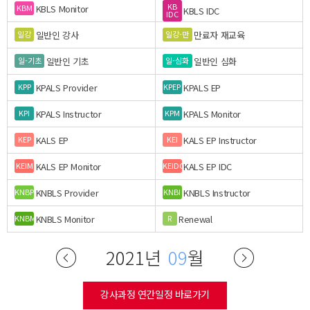
KB
KBLS Monitor
KBM
KBLS IDC
IDC
일반인 강사
만료자 재교육
일강
일강-만
일반인 기초
일반인 심화
일-기초
일-심화
KPALS Provider
KPALS EP
KPP
KPEP
KPALS Instructor
KPALS Monitor
KPI
KPM
KALS EP
KALS EP Instructor
KEP
KEI
KALS EP Monitor
KALS EP IDC
KEIM
KEIDC
KNBLS Provider
KNBLS Instructor
KNBP
KNBI
KNBLS Monitor
Renewal
KNBM
R
2021년
09
월
강사과정 연간일정 바로가기