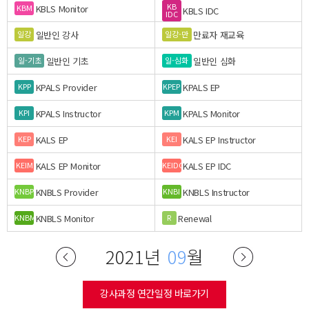
KB
KBLS Monitor
KBM
KBLS IDC
IDC
일반인 강사
만료자 재교육
일강
일강-만
일반인 기초
일반인 심화
일-기초
일-심화
KPALS Provider
KPALS EP
KPP
KPEP
KPALS Instructor
KPALS Monitor
KPI
KPM
KALS EP
KALS EP Instructor
KEP
KEI
KALS EP Monitor
KALS EP IDC
KEIM
KEIDC
KNBLS Provider
KNBLS Instructor
KNBP
KNBI
KNBLS Monitor
Renewal
KNBM
R
2021년
09
월
강사과정 연간일정 바로가기