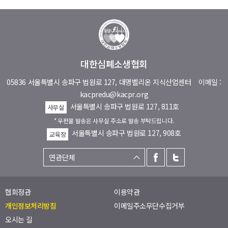
대한심폐소생협회
05836 서울특별시 송파구 법원로 127, 대명벨리온 지식산업센터
이메일 :
kacpredu@kacpr.org
서울특별시 송파구 법원로 127, 811호
사무실
* 우편물 발송은 사무실 주소로 발송 부탁드립니다.
서울특별시 송파구 법원로 127, 908호
교육장
협회정관
이용약관
개인정보처리방침
이메일주소무단수집거부
오시는 길