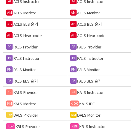
ACLS Instructor
ACLS Instructor
AI
AI
ACLS Monitor
ACLS Monitor
AM
AM
ACLS BLS 술기
ACLS BLS 술기
AB
AB
ACLS Heartcode
ACLS Heartcode
AH
AH
PALS Provider
PALS Provider
PP
PP
PALS Instructor
PALS Instructor
PI
PI
PALS Monitor
PALS Monitor
PM
PM
PALS BLS 술기
PALS BLS 술기
PB
PB
KALS Provider
KALS Instructor
KP
KI
KALS Monitor
KALS IDC
KM
KIDC
DALS Provider
DALS Monitor
DP
DM
KBLS Provider
KBLS Instructor
KBP
KBI