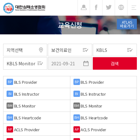
기
ATLAS
교육신청
바로가기
BLS Provider
BLS Provider
BP
BP
BLS Instructor
BLS Instructor
BI
BI
BLS Monitor
BLS Monitor
BM
BM
BLS Heartcode
BLS Heartcode
BH
BH
ACLS Provider
ACLS Provider
AP
AP