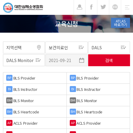
기
ATLAS
교육신청
바로가기
BLS Provider
BLS Provider
BP
BP
BLS Instructor
BLS Instructor
BI
BI
BLS Monitor
BLS Monitor
BM
BM
BLS Heartcode
BLS Heartcode
BH
BH
ACLS Provider
ACLS Provider
AP
AP