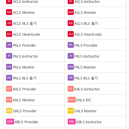
ACLS Instructor
ACLS Instructor
AI
AI
ACLS Monitor
ACLS Monitor
AM
AM
ACLS BLS 술기
ACLS BLS 술기
AB
AB
ACLS Heartcode
ACLS Heartcode
AH
AH
PALS Provider
PALS Provider
PP
PP
PALS Instructor
PALS Instructor
PI
PI
PALS Monitor
PALS Monitor
PM
PM
PALS BLS 술기
PALS BLS 술기
PB
PB
KALS Provider
KALS Instructor
KP
KI
KALS Monitor
KALS IDC
KM
KIDC
DALS Provider
DALS Monitor
DP
DM
KBLS Provider
KBLS Instructor
KBP
KBI