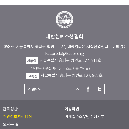
대한심폐소생협회
05836 서울특별시 송파구 법원로 127, 대명벨리온 지식산업센터
이메일 :
kacpredu@kacpr.org
서울특별시 송파구 법원로 127, 811호
사무실
* 우편물 발송은 사무실 주소로 발송 부탁드립니다.
서울특별시 송파구 법원로 127, 908호
교육장
협회정관
이용약관
개인정보처리방침
이메일주소무단수집거부
오시는 길