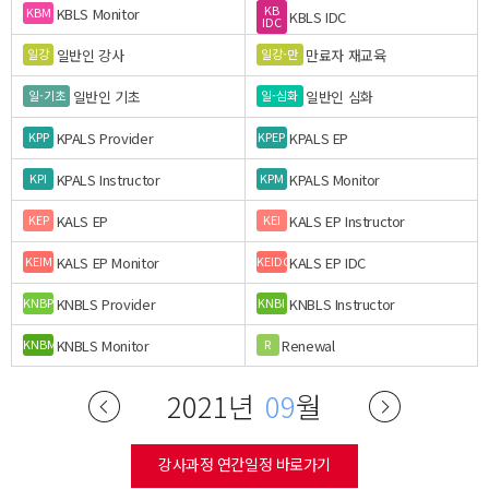
KB
KBLS Monitor
KBM
KBLS IDC
IDC
일반인 강사
만료자 재교육
일강
일강-만
일반인 기초
일반인 심화
일-기초
일-심화
KPALS Provider
KPALS EP
KPP
KPEP
KPALS Instructor
KPALS Monitor
KPI
KPM
KALS EP
KALS EP Instructor
KEP
KEI
KALS EP Monitor
KALS EP IDC
KEIM
KEIDC
KNBLS Provider
KNBLS Instructor
KNBP
KNBI
KNBLS Monitor
Renewal
KNBM
R
2021년
09
월
강사과정 연간일정 바로가기