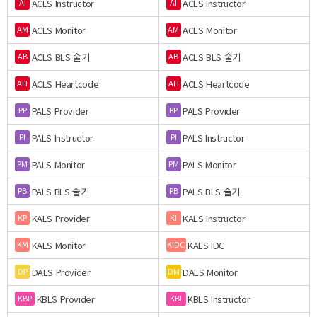
ACLS Instructor
ACLS Instructor
AI
AI
ACLS Monitor
ACLS Monitor
AM
AM
ACLS BLS 술기
ACLS BLS 술기
AB
AB
ACLS Heartcode
ACLS Heartcode
AH
AH
PALS Provider
PALS Provider
PP
PP
PALS Instructor
PALS Instructor
PI
PI
PALS Monitor
PALS Monitor
PM
PM
PALS BLS 술기
PALS BLS 술기
PB
PB
KALS Provider
KALS Instructor
KP
KI
KALS Monitor
KALS IDC
KM
KIDC
DALS Provider
DALS Monitor
DP
DM
KBLS Provider
KBLS Instructor
KBP
KBI