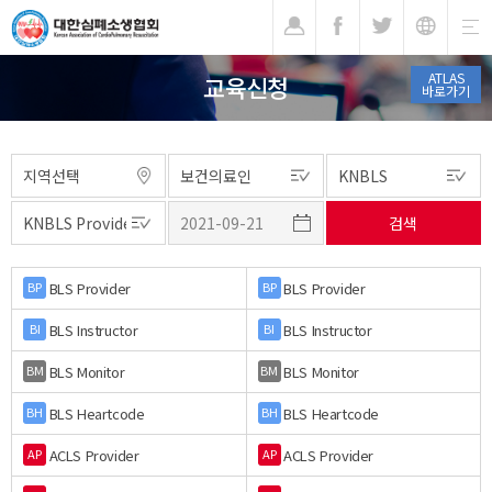
기
ATLAS
교육신청
바로가기
BLS Provider
BLS Provider
BP
BP
BLS Instructor
BLS Instructor
BI
BI
BLS Monitor
BLS Monitor
BM
BM
BLS Heartcode
BLS Heartcode
BH
BH
ACLS Provider
ACLS Provider
AP
AP