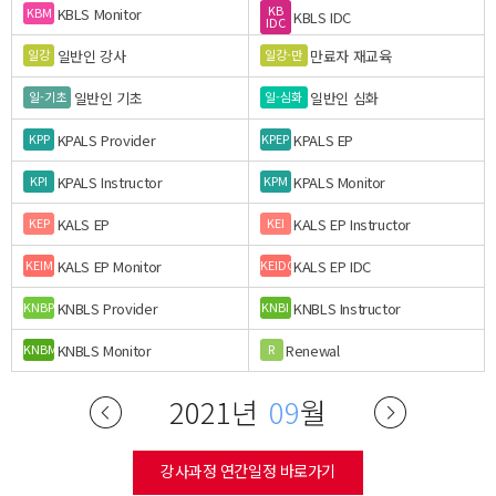
KB
KBLS Monitor
KBM
KBLS IDC
IDC
일반인 강사
만료자 재교육
일강
일강-만
일반인 기초
일반인 심화
일-기초
일-심화
KPALS Provider
KPALS EP
KPP
KPEP
KPALS Instructor
KPALS Monitor
KPI
KPM
KALS EP
KALS EP Instructor
KEP
KEI
KALS EP Monitor
KALS EP IDC
KEIM
KEIDC
KNBLS Provider
KNBLS Instructor
KNBP
KNBI
KNBLS Monitor
Renewal
KNBM
R
2021년
09
월
강사과정 연간일정 바로가기