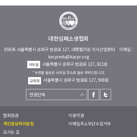
대한심폐소생협회
05836 서울특별시 송파구 법원로 127, 대명벨리온 지식산업센터
이메일 :
kacpredu@kacpr.org
서울특별시 송파구 법원로 127, 811호
사무실
* 우편물 발송은 사무실 주소로 발송 부탁드립니다.
서울특별시 송파구 법원로 127, 908호
교육장
협회정관
이용약관
개인정보처리방침
이메일주소무단수집거부
오시는 길