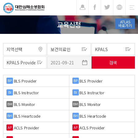
기
ATLAS
교육신청
바로가기
BLS Provider
BLS Provider
BP
BP
BLS Instructor
BLS Instructor
BI
BI
BLS Monitor
BLS Monitor
BM
BM
BLS Heartcode
BLS Heartcode
BH
BH
ACLS Provider
ACLS Provider
AP
AP