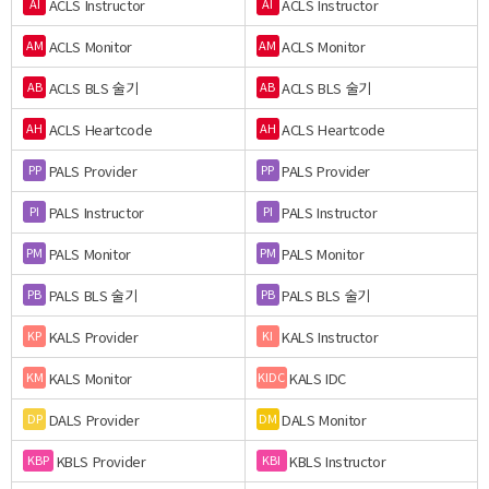
ACLS Instructor
ACLS Instructor
AI
AI
ACLS Monitor
ACLS Monitor
AM
AM
ACLS BLS 술기
ACLS BLS 술기
AB
AB
ACLS Heartcode
ACLS Heartcode
AH
AH
PALS Provider
PALS Provider
PP
PP
PALS Instructor
PALS Instructor
PI
PI
PALS Monitor
PALS Monitor
PM
PM
PALS BLS 술기
PALS BLS 술기
PB
PB
KALS Provider
KALS Instructor
KP
KI
KALS Monitor
KALS IDC
KM
KIDC
DALS Provider
DALS Monitor
DP
DM
KBLS Provider
KBLS Instructor
KBP
KBI