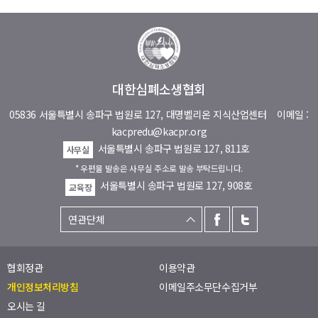
대한심폐소생협회
05836 서울특별시 송파구 법원로 127, 대명벨리온 지식산업센터
이메일 :
kacpredu@kacpr.org
서울특별시 송파구 법원로 127, 811호
사무실
* 우편물 발송은 사무실 주소로 발송 부탁드립니다.
서울특별시 송파구 법원로 127, 908호
교육장
협회정관
이용약관
개인정보처리방침
이메일주소무단수집거부
오시는 길