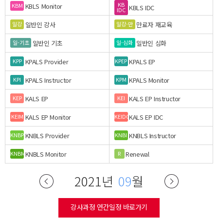
KB
KBLS Monitor
KBM
KBLS IDC
IDC
일반인 강사
만료자 재교육
일강
일강-만
일반인 기초
일반인 심화
일-기초
일-심화
KPALS Provider
KPALS EP
KPP
KPEP
KPALS Instructor
KPALS Monitor
KPI
KPM
KALS EP
KALS EP Instructor
KEP
KEI
KALS EP Monitor
KALS EP IDC
KEIM
KEIDC
KNBLS Provider
KNBLS Instructor
KNBP
KNBI
KNBLS Monitor
Renewal
KNBM
R
2021년
09
월
강사과정 연간일정 바로가기