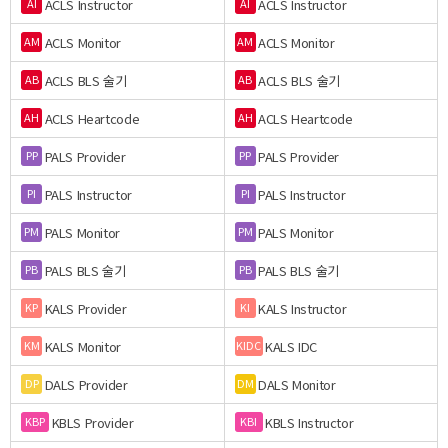
ACLS Instructor
ACLS Instructor
AI
AI
ACLS Monitor
ACLS Monitor
AM
AM
ACLS BLS 술기
ACLS BLS 술기
AB
AB
ACLS Heartcode
ACLS Heartcode
AH
AH
PALS Provider
PALS Provider
PP
PP
PALS Instructor
PALS Instructor
PI
PI
PALS Monitor
PALS Monitor
PM
PM
PALS BLS 술기
PALS BLS 술기
PB
PB
KALS Provider
KALS Instructor
KP
KI
KALS Monitor
KALS IDC
KM
KIDC
DALS Provider
DALS Monitor
DP
DM
KBLS Provider
KBLS Instructor
KBP
KBI