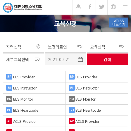
기
ATLAS
교육신청
바로가기
BLS Provider
BLS Provider
BP
BP
BLS Instructor
BLS Instructor
BI
BI
BLS Monitor
BLS Monitor
BM
BM
BLS Heartcode
BLS Heartcode
BH
BH
ACLS Provider
ACLS Provider
AP
AP