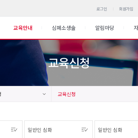
로그인
회원가입
교육안내
심폐소생술
알림마당
교육신청
청
교육신청