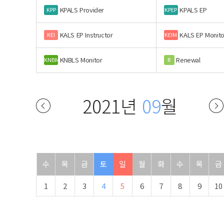
KPALS Provider
KPALS EP
KPP
KPEP
KALS EP Instructor
KALS EP Monito
KEI
KEIM
KNBLS Monitor
Renewal
KNBM
R
2021년
09
월
수
목
금
토
일
월
화
수
목
금
1
2
3
4
5
6
7
8
9
10