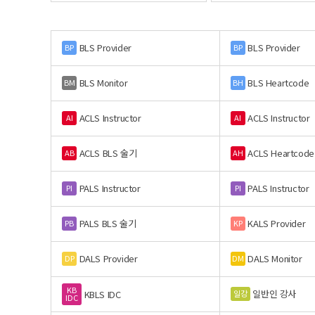
BLS Provider
BLS Provider
BP
BP
BLS Monitor
BLS Heartcode
BM
BH
ACLS Instructor
ACLS Instructor
AI
AI
ACLS BLS 술기
ACLS Heartcode
AB
AH
PALS Instructor
PALS Instructor
PI
PI
PALS BLS 술기
KALS Provider
PB
KP
DALS Provider
DALS Monitor
DP
DM
KB
일반인 강사
일강
KBLS IDC
IDC