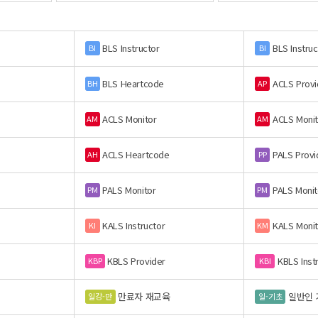
BLS Instructor
BLS Instruc
BI
BI
BLS Heartcode
ACLS Provi
BH
AP
ACLS Monitor
ACLS Monit
AM
AM
ACLS Heartcode
PALS Provi
AH
PP
PALS Monitor
PALS Monit
PM
PM
KALS Instructor
KALS Monit
KI
KM
KBLS Provider
KBLS Inst
KBP
KBI
만료자 재교육
일반인 
일강-만
일-기초