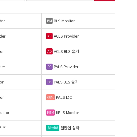
tor
BLS Monitor
BM
der
ACLS Provider
AP
or
ACLS BLS 술기
AB
der
PALS Provider
PP
or
PALS BLS 술기
PB
or
KALS IDC
KIDC
ructor
KBLS Monitor
KBM
기초
일반인 심화
일-심화