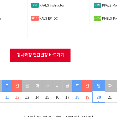
KPALS Instructor
KPALS Mo
KPI
KPM
r
KALS EP IDC
KNBLS Pr
KEIDC
KNBP
강사과정 연간일정 바로가기
토
일
월
화
수
목
금
토
일
월
화
11
12
13
14
15
16
17
18
19
20
21