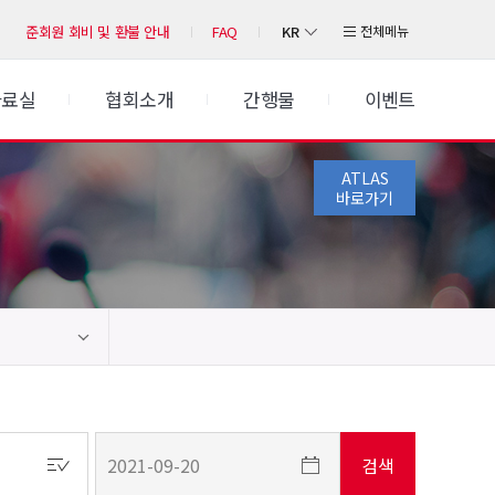
KR
전체메뉴
준회원 회비 및 환불 안내
FAQ
자료실
협회소개
간행물
이벤트
ATLAS
바로가기