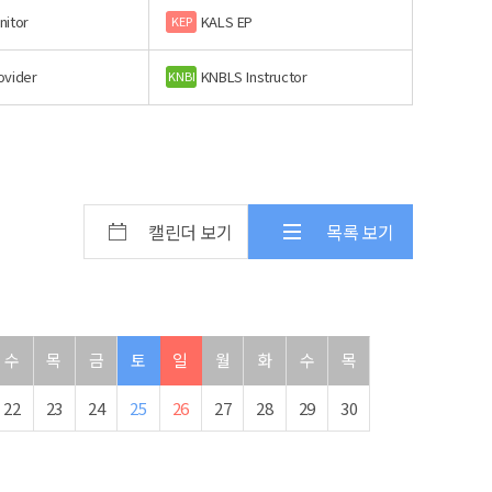
nitor
KALS EP
KEP
ovider
KNBLS Instructor
KNBI
캘린더 보기
목록 보기
수
목
금
토
일
월
화
수
목
22
23
24
25
26
27
28
29
30