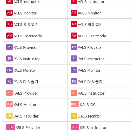
ACLS Instructor
ACLS Instructor
AI
AI
ACLS Monitor
ACLS Monitor
AM
AM
ACLS BLS 술기
ACLS BLS 술기
AB
AB
ACLS Heartcode
ACLS Heartcode
AH
AH
PALS Provider
PALS Provider
PP
PP
PALS Instructor
PALS Instructor
PI
PI
PALS Monitor
PALS Monitor
PM
PM
PALS BLS 술기
PALS BLS 술기
PB
PB
KALS Provider
KALS Instructor
KP
KI
KALS Monitor
KALS IDC
KM
KIDC
DALS Provider
DALS Monitor
DP
DM
KBLS Provider
KBLS Instructor
KBP
KBI