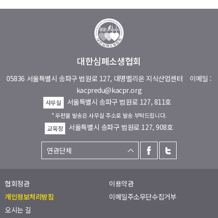
대한심폐소생협회
05836 서울특별시 송파구 법원로 127, 대명벨리온 지식산업센터
이메일 :
kacpredu@kacpr.org
서울특별시 송파구 법원로 127, 811호
사무실
* 우편물 발송은 사무실 주소로 발송 부탁드립니다.
서울특별시 송파구 법원로 127, 908호
교육장
협회정관
이용약관
개인정보처리방침
이메일주소무단수집거부
오시는 길