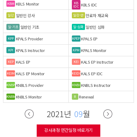
KB
KBLS Monitor
KBM
KBLS IDC
IDC
일반인 강사
만료자 재교육
일강
일강-만
일반인 기초
일반인 심화
일-기초
일-심화
KPALS Provider
KPALS EP
KPP
KPEP
KPALS Instructor
KPALS Monitor
KPI
KPM
KALS EP
KALS EP Instructor
KEP
KEI
KALS EP Monitor
KALS EP IDC
KEIM
KEIDC
KNBLS Provider
KNBLS Instructor
KNBP
KNBI
KNBLS Monitor
Renewal
KNBM
R
2021년
09
월
강사과정 연간일정 바로가기