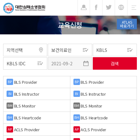
기
ATLAS
교육신청
바로가기
BLS Provider
BLS Provider
BP
BP
BLS Instructor
BLS Instructor
BI
BI
BLS Monitor
BLS Monitor
BM
BM
BLS Heartcode
BLS Heartcode
BH
BH
ACLS Provider
ACLS Provider
AP
AP