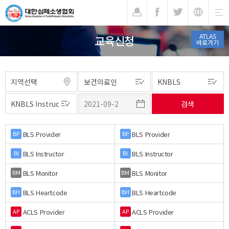
기
ATLAS
교육신청
바로가기
BLS Provider
BLS Provider
BP
BP
BLS Instructor
BLS Instructor
BI
BI
BLS Monitor
BLS Monitor
BM
BM
BLS Heartcode
BLS Heartcode
BH
BH
ACLS Provider
ACLS Provider
AP
AP