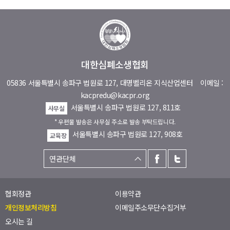
대한심폐소생협회
05836 서울특별시 송파구 법원로 127, 대명벨리온 지식산업센터
이메일 :
kacpredu@kacpr.org
서울특별시 송파구 법원로 127, 811호
사무실
* 우편물 발송은 사무실 주소로 발송 부탁드립니다.
서울특별시 송파구 법원로 127, 908호
교육장
협회정관
이용약관
개인정보처리방침
이메일주소무단수집거부
오시는 길