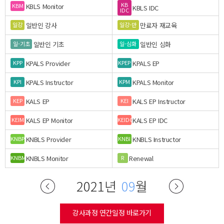
KB
KBLS Monitor
KBM
KBLS IDC
IDC
일반인 강사
만료자 재교육
일강
일강-만
일반인 기초
일반인 심화
일-기초
일-심화
KPALS Provider
KPALS EP
KPP
KPEP
KPALS Instructor
KPALS Monitor
KPI
KPM
KALS EP
KALS EP Instructor
KEP
KEI
KALS EP Monitor
KALS EP IDC
KEIM
KEIDC
KNBLS Provider
KNBLS Instructor
KNBP
KNBI
KNBLS Monitor
Renewal
KNBM
R
2021년
09
월
강사과정 연간일정 바로가기