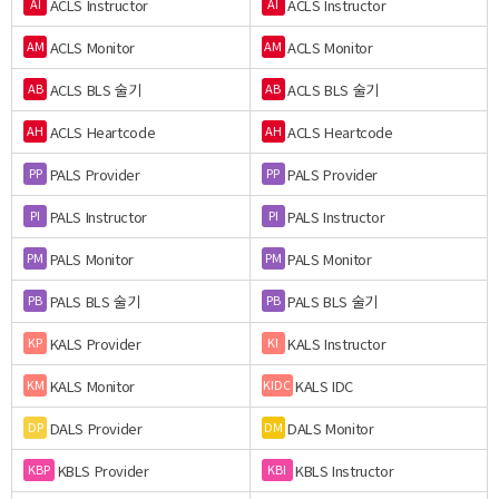
ACLS Instructor
ACLS Instructor
AI
AI
ACLS Monitor
ACLS Monitor
AM
AM
ACLS BLS 술기
ACLS BLS 술기
AB
AB
ACLS Heartcode
ACLS Heartcode
AH
AH
PALS Provider
PALS Provider
PP
PP
PALS Instructor
PALS Instructor
PI
PI
PALS Monitor
PALS Monitor
PM
PM
PALS BLS 술기
PALS BLS 술기
PB
PB
KALS Provider
KALS Instructor
KP
KI
KALS Monitor
KALS IDC
KM
KIDC
DALS Provider
DALS Monitor
DP
DM
KBLS Provider
KBLS Instructor
KBP
KBI