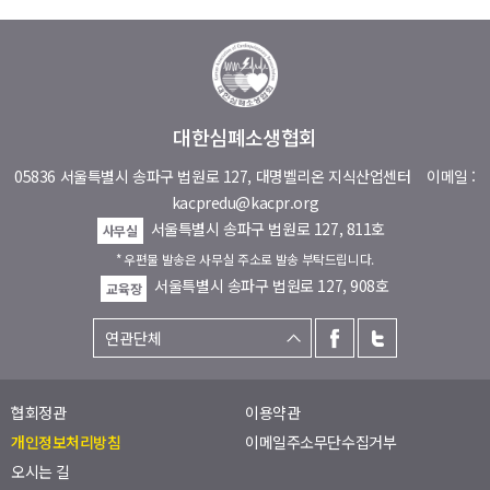
대한심폐소생협회
05836 서울특별시 송파구 법원로 127, 대명벨리온 지식산업센터
이메일 :
kacpredu@kacpr.org
서울특별시 송파구 법원로 127, 811호
사무실
* 우편물 발송은 사무실 주소로 발송 부탁드립니다.
서울특별시 송파구 법원로 127, 908호
교육장
협회정관
이용약관
개인정보처리방침
이메일주소무단수집거부
오시는 길