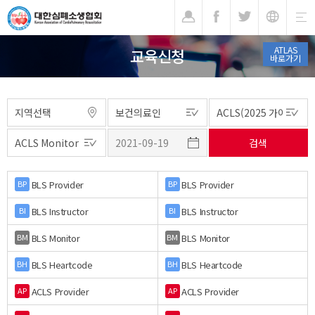
기
ATLAS
교육신청
바로가기
BLS Provider
BLS Provider
BP
BP
BLS Instructor
BLS Instructor
BI
BI
BLS Monitor
BLS Monitor
BM
BM
BLS Heartcode
BLS Heartcode
BH
BH
ACLS Provider
ACLS Provider
AP
AP