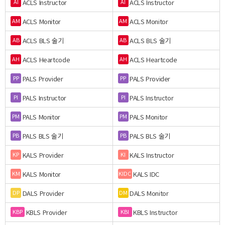
ACLS Instructor
ACLS Instructor
AI
AI
ACLS Monitor
ACLS Monitor
AM
AM
ACLS BLS 술기
ACLS BLS 술기
AB
AB
ACLS Heartcode
ACLS Heartcode
AH
AH
PALS Provider
PALS Provider
PP
PP
PALS Instructor
PALS Instructor
PI
PI
PALS Monitor
PALS Monitor
PM
PM
PALS BLS 술기
PALS BLS 술기
PB
PB
KALS Provider
KALS Instructor
KP
KI
KALS Monitor
KALS IDC
KM
KIDC
DALS Provider
DALS Monitor
DP
DM
KBLS Provider
KBLS Instructor
KBP
KBI