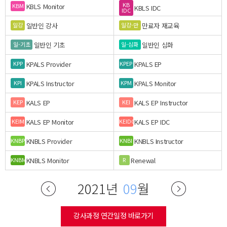
KB
KBLS Monitor
KBM
KBLS IDC
IDC
일반인 강사
만료자 재교육
일강
일강-만
일반인 기초
일반인 심화
일-기초
일-심화
KPALS Provider
KPALS EP
KPP
KPEP
KPALS Instructor
KPALS Monitor
KPI
KPM
KALS EP
KALS EP Instructor
KEP
KEI
KALS EP Monitor
KALS EP IDC
KEIM
KEIDC
KNBLS Provider
KNBLS Instructor
KNBP
KNBI
KNBLS Monitor
Renewal
KNBM
R
2021년
09
월
강사과정 연간일정 바로가기