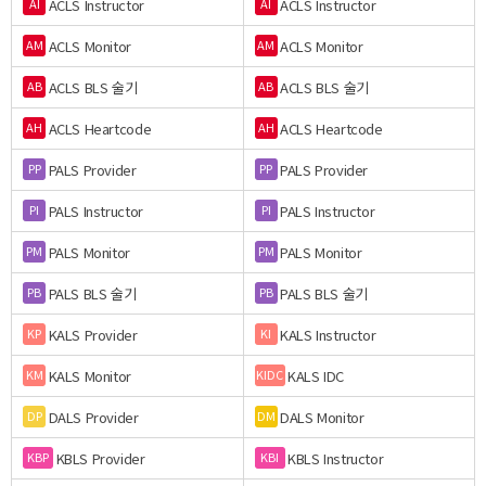
ACLS Instructor
ACLS Instructor
AI
AI
ACLS Monitor
ACLS Monitor
AM
AM
ACLS BLS 술기
ACLS BLS 술기
AB
AB
ACLS Heartcode
ACLS Heartcode
AH
AH
PALS Provider
PALS Provider
PP
PP
PALS Instructor
PALS Instructor
PI
PI
PALS Monitor
PALS Monitor
PM
PM
PALS BLS 술기
PALS BLS 술기
PB
PB
KALS Provider
KALS Instructor
KP
KI
KALS Monitor
KALS IDC
KM
KIDC
DALS Provider
DALS Monitor
DP
DM
KBLS Provider
KBLS Instructor
KBP
KBI