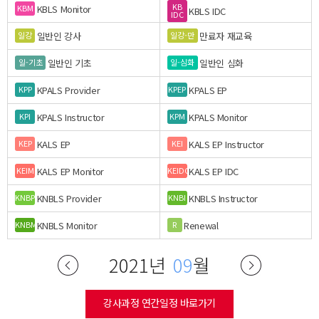
KB
KBLS Monitor
KBM
KBLS IDC
IDC
일반인 강사
만료자 재교육
일강
일강-만
일반인 기초
일반인 심화
일-기초
일-심화
KPALS Provider
KPALS EP
KPP
KPEP
KPALS Instructor
KPALS Monitor
KPI
KPM
KALS EP
KALS EP Instructor
KEP
KEI
KALS EP Monitor
KALS EP IDC
KEIM
KEIDC
KNBLS Provider
KNBLS Instructor
KNBP
KNBI
KNBLS Monitor
Renewal
KNBM
R
2021년
09
월
강사과정 연간일정 바로가기