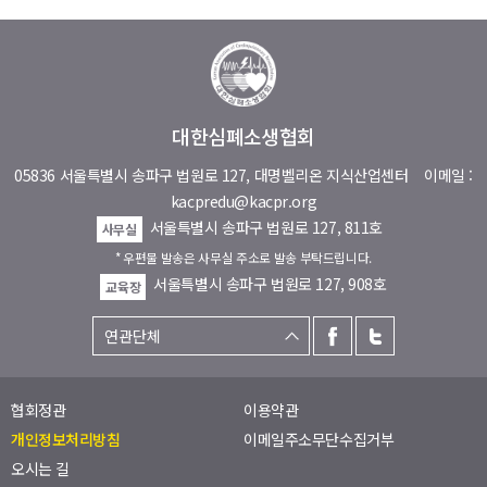
대한심폐소생협회
05836 서울특별시 송파구 법원로 127, 대명벨리온 지식산업센터
이메일 :
kacpredu@kacpr.org
서울특별시 송파구 법원로 127, 811호
사무실
* 우편물 발송은 사무실 주소로 발송 부탁드립니다.
서울특별시 송파구 법원로 127, 908호
교육장
협회정관
이용약관
개인정보처리방침
이메일주소무단수집거부
오시는 길