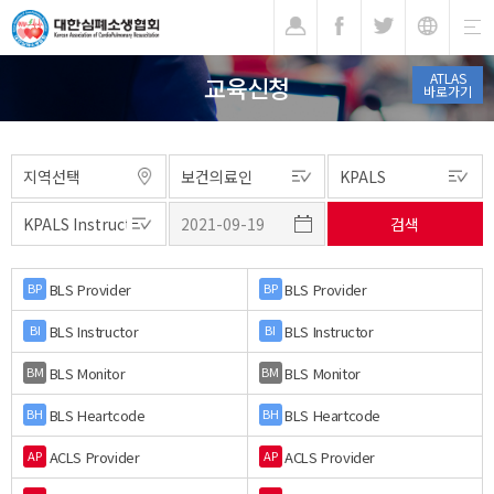
기
ATLAS
교육신청
바로가기
BLS Provider
BLS Provider
BP
BP
BLS Instructor
BLS Instructor
BI
BI
BLS Monitor
BLS Monitor
BM
BM
BLS Heartcode
BLS Heartcode
BH
BH
ACLS Provider
ACLS Provider
AP
AP